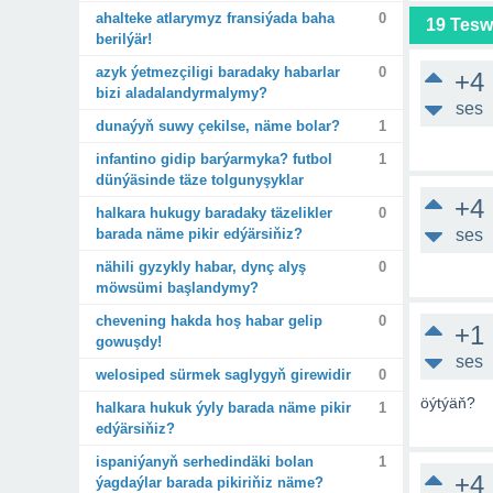
ahalteke atlarymyz fransiýada baha
0
19 Tesw
berilýär!
azyk ýetmezçiligi baradaky habarlar
0
+4
bizi aladalandyrmalymy?
ses
dunaýyň suwy çekilse, näme bolar?
1
infantino gidip barýarmyka? futbol
1
dünýäsinde täze tolgunyşyklar
+4
halkara hukugy baradaky täzelikler
0
barada näme pikir edýärsiňiz?
ses
nähili gyzykly habar, dynç alyş
0
möwsümi başlandymy?
chevening hakda hoş habar gelip
0
+1
gowuşdy!
ses
welosiped sürmek saglygyň girewidir
0
öýtýäň?
halkara hukuk ýyly barada näme pikir
1
edýärsiňiz?
ispaniýanyň serhedindäki bolan
1
+4
ýagdaýlar barada pikiriňiz näme?