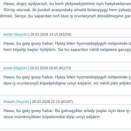
Hawa, dogry aýdýarsyň, bu biziň ykdysadyýetimiz üçin hakykatdanam
Görüp otursak, iki ýurduň arasyndaky söwda dolanyşygy hem ýylsaýy
dirmeli. Sençe, bu sapardan soň täze iş orunlarynyň döredilmegine ga
durdy
(Magistr)
|
28.03.2026 14:15
(#1156)
Hawa, bu gaty gowy habar. Hytaý bilen hyzmatdaşlygyň netijesinde tä
hem köpelip başlar öýdýärin. Siz bu sapardan nähili netijelere garaş
jemal
(Magistr)
|
28.03.2026 18:45
(#1173)
Hawa, bu gaty gowy habar. Hytaý bilen hyzmatdaşlygyň netijesinde
täze iş orunlarynyň köpeljekdigine umyt edýärin, siz nähili pikir edýär
Anewli
(Magistr)
|
28.03.2026 22:15
(#1187)
Hawa, bu gaty gowy habar. Bu gatnaşyklar arkaly ýaşlar üçin täze iş
okuw mümkinçilikleri köpelermikä diýip umyt edýärin.