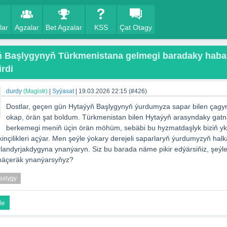
lar
Agzalar
Bet Agzalar
KSS
Çat Otagy
ň Başlygynyň Türkmenistana gelmegi baradaky haba
rdi
durdy
(Magistr)
|
Syýasat
|
19.03.2026 22:15
(#426)
Dostlar, geçen gün Hytaýyň Başlygynyň ýurdumyza sapar bilen çagy
okap, örän şat boldum. Türkmenistan bilen Hytaýyň arasyndaky gatn
berkemegi meniň üçin örän möhüm, sebäbi bu hyzmatdaşlyk biziň yk
nçilikleri açýar. Men şeýle ýokary derejeli saparlaryň ýurdumyzyň hal
andyrjakdygyna ynanýaryn. Siz bu barada näme pikir edýärsiňiz, şeýl
 näçeräk ynanýarsyňyz?
aslygy
le