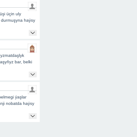
şi üçin uly
ň durmuşyna haýsy
hyzmatdaşlyk
aşyňyz bar, belki
elmegi ýaşlar
inji nobatda haýsy