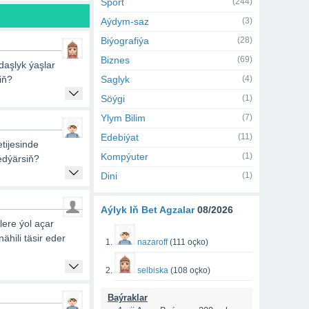
Sport
(244)
Aýdym-saz
(3)
Biýografiýa
(28)
Biznes
(69)
aşlyk ýaşlar
iň?
Saglyk
(4)
Söýgi
(1)
Ylym Bilim
(7)
Edebiýat
(11)
tijesinde
Kompýuter
(1)
 edýärsiň?
Dini
(1)
Aýlyk Iň Bet Agzalar
08/2026
ere ýol açar
hili täsir eder
nazaroff
(111 oçko)
selbiska
(108 oçko)
Baýraklar