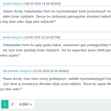
Guzel
(Magistr)
|
06.04.2026 14:36
(#2008)
Salam durdy, hakykatdan hem bu hyzmatdaşlyk biziň ýurdumyzyň ösü
ädim bolar öýdýärin. Sençe bu ykdysady gatnaşyklar ýönekeý halky
 köp täsir eder diýip pikir edýärsiň?
jemal
(Magistr)
|
16.04.2026 10:18
(#2708)
Hakykatdan hem bu gaty gowy habar, esasanam gaz pudagyndaky 
biz üçin örän peýdaly bolar öýdýärin. Siz bu sapardan ýene nähili gar
unlary açylar?
bet-turkmen
(Magistr)
|
02.05.2026 20:36
(#3902)
Hawa durdy, men hem muny goldaýaryn, sebäbi hyzmatdaşlygyň köp
üçin täze iş orunlaryny döreder diýip umyt edýärin. Sizce bu sapar ilk
yn täsir eder?
1
2
indiki »