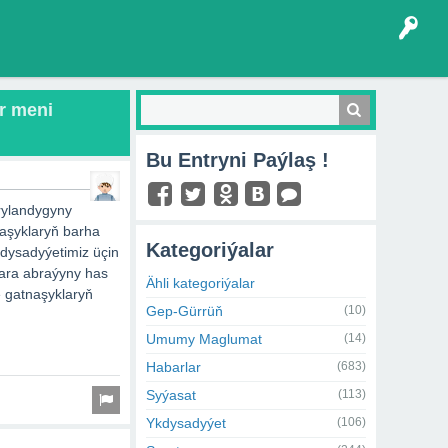
r meni
Bu Entryni Paýlaş !
rylandygyny
aşyklaryň barha
Kategoriýalar
dysadyýetimiz üçin
kara abraýyny has
Ähli kategoriýalar
e gatnaşyklaryň
Gep-Gürrüň
(10)
Umumy Maglumat
(14)
Habarlar
(683)
Syýasat
(113)
Ykdysadyýet
(106)