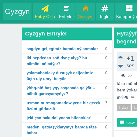
Gyzgyn
Entry Okla
Entryler
Gyzgyn!
Tegler
Kategoriýa
Gyzgyn Entryler
Hytaýy
begendi
sagdyn geljegimiz barada oýlanmalar
0
+1
iki hepdeden soň dynç alyş? bu
0
nämäni aňladýar?
ses
yslamabatdaky duşuşyk geljegimiz
0
220
üçin uly umyt berýär
täze mümki
ýhhg-niň başlygy aşgabada gelýär –
0
hem ýokarl
nähili garaşýarsyňyz?
geljegine
usman nurmagomedow ýene bir gezek
3
hytay
b
özüni görkezdi
jeki çan bakuda! ynana bilenoklar!
0
teswir
medeni gatnaşyklarymyz barada täze
0
habar