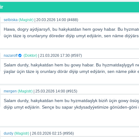
ir
selbiska
(Magistr)
|
20.03.2026 14:00
(#488)
Hawa, dogry aýdýarsyň, bu hakykatdan hem gowy habar. Bu hyzmatd
üçin täze iş orunlaryny döreder diýip umyt edýärin, sen näme diýýärs
nazaroff
(Doktor)
|
21.03.2026 17:30
(#597)
Salam durdy, hakykatdan hem bu gowy habar. Bu hyzmatdaşlygyň ne
ýaşlar üçin täze iş orunlary dörär diýip umyt edýärin, sen näme pikir
mergen
(Magistr)
|
25.03.2026 14:00
(#915)
Salam durdy, hakykatdan hem bu hyzmatdaşlyk biziň üçin gowy ösüşl
diýip umyt edýärin. Sençe bu sapar ykdysadyýetimize gönüden-göni nä
durdy
(Magistr)
|
26.03.2026 02:15
(#956)