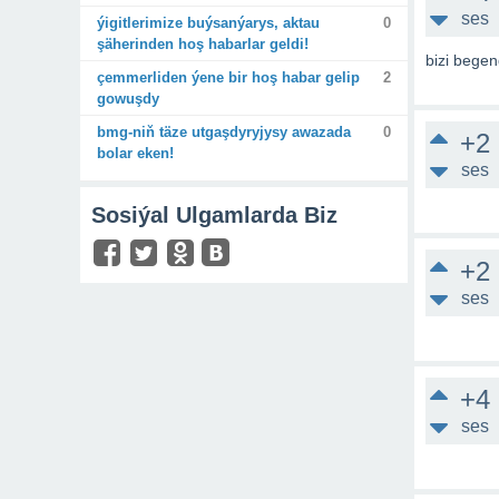
ses
ýigitlerimize buýsanýarys, aktau
0
şäherinden hoş habarlar geldi!
bizi begen
çemmerliden ýene bir hoş habar gelip
2
gowuşdy
bmg-niň täze utgaşdyryjysy awazada
0
+2
bolar eken!
ses
Sosiýal Ulgamlarda Biz
+2
ses
+4
ses