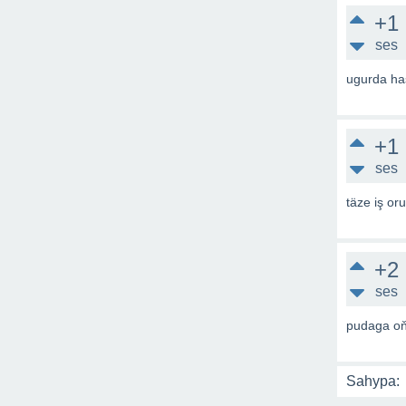
+1
ses
ugurda has
+1
ses
täze iş or
+2
ses
pudaga oň
Sahypa: