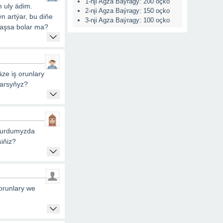
1-nji Agza Baýragy: 200 oçko
 uly ädim.
2-nji Agza Baýragy: 150 oçko
n artýar, bu diňe
3-nji Agza Baýragy: 100 oçko
raşsa bolar ma?
ze iş orunlary
ýarsyňyz?
 ýurdumyzda
siňiz?
 orunlary we