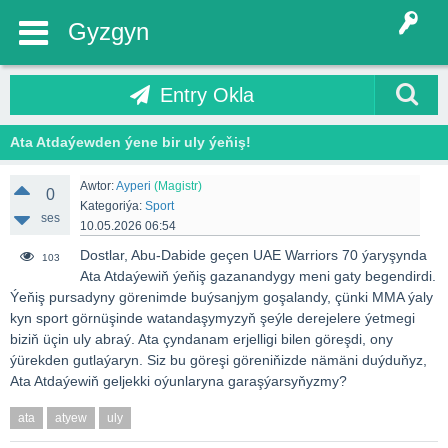
Gyzgyn
Entry Okla
Ata Atdaýewden ýene bir uly ýeňiş!
Awtor:
Ayperi
(Magistr)
0
Kategoriýa:
Sport
ses
10.05.2026 06:54
Dostlar, Abu-Dabide geçen UAE Warriors 70 ýaryşynda
103
Ata Atdaýewiň ýeňiş gazanandygy meni gaty begendirdi.
Ýeňiş pursadyny görenimde buýsanjym goşalandy, çünki MMA ýaly
kyn sport görnüşinde watandaşymyzyň şeýle derejelere ýetmegi
biziň üçin uly abraý. Ata çyndanam erjelligi bilen göreşdi, ony
ýürekden gutlaýaryn. Siz bu göreşi göreniňizde nämäni duýduňyz,
Ata Atdaýewiň geljekki oýunlaryna garaşýarsyňyzmy?
ata
atyew
uly