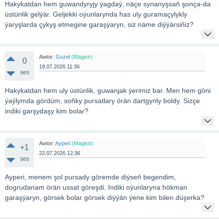
Hakykatdan hem guwandyryjy ýagdaý, näçe synanyşsaň şonça-da
üstünlik gelýär. Geljekki oýunlarynda has uly guramaçylykly
ýaryşlarda çykyş etmegine garaşýaryn, siz näme diýýärsiňiz?
Awtor:
Guzel
(Magistr)
0
19.07.2026 11:36
ses
Hakykatdan hem uly üstünlik, guwanjak ýerimiz bar. Men hem göni
ýaýlymda gördüm, soňky pursatlary örän dartgynly boldy. Sizçe
indiki garşydaşy kim bolar?
Awtor:
Ayperi
(Magistr)
+1
22.07.2026 12:36
ses
Ayperi, menem şol pursady göremde diýseň begendim,
dogrudanam örän ussat göreşdi. Indiki oýunlaryna hökman
garaşýaryn, görsek bolar görsek diýýän ýene kim bilen düşerka?