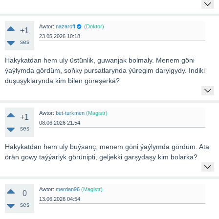
Awtor:
nazaroff
(Doktor)
+1
23.05.2026 10:18
ses
Hakykatdan hem uly üstünlik, guwanjak bolmaly. Menem göni
ýaýlymda gördüm, soňky pursatlarynda ýüregim darylgydy. Indiki
duşuşyklarynda kim bilen göreşerkä?
Awtor:
bet-turkmen
(Magistr)
+1
08.06.2026 21:54
ses
Hakykatdan hem uly buýsanç, menem göni ýaýlymda gördüm. Ata
örän gowy taýýarlyk görünipti, geljekki garşydaşy kim bolarka?
Awtor:
merdan96
(Magistr)
0
13.06.2026 04:54
ses