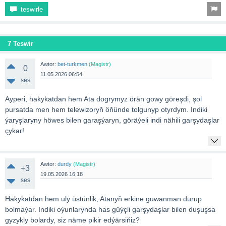
teswirle
7 Teswir
Awtor:
bet-turkmen
(Magistr)
0
11.05.2026 06:54
ses
Ayperi, hakykatdan hem Ata dogrymyz örän gowy göreşdi, şol
pursatda men hem telewizoryň öňünde tolgunyp otyrdym. Indiki
ýaryşlaryny höwes bilen garaşýaryn, göräýeli indi nähili garşydaşlar
çykar!
Awtor:
durdy
(Magistr)
+3
19.05.2026 16:18
ses
Hakykatdan hem uly üstünlik, Atanyň erkine guwanman durup
bolmaýar. Indiki oýunlarynda has güýçli garşydaşlar bilen duşuşsa
gyzykly bolardy, siz näme pikir edýärsiňiz?