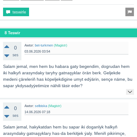
teswirle
8 Teswir
Awtor:
bet-turkmen
(Magistr)
0
03.06.2026 03:54
ses
Salam jemal, men hem bu habara gaty begendim, dogrudan hem
iki halkyň arasyndaky taryhy gatnaşyklar örän berk. Geljekde
medeni çäreleriň has köpeljekdigine umyt edýärin, sençe näme, bu
sapar ykdysadyýetimize nähili täsir eder?
Awtor:
selbiska
(Magistr)
0
14.06.2026 07:18
ses
Salam jemal, hakykatdan hem bu sapar iki doganlyk halkyň
arasyndaky gatnaşyklary has-da berkitjek ýaly. Meniň pikirimçe,