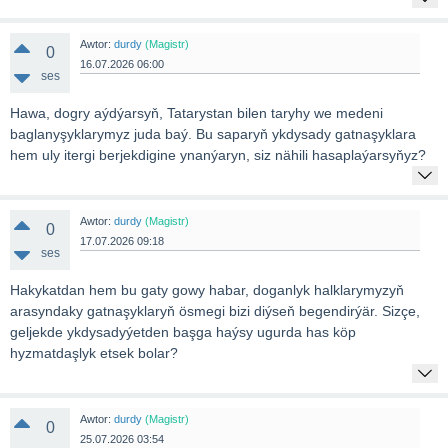
Awtor:
durdy
(Magistr)
0
16.07.2026 06:00
ses
Hawa, dogry aýdýarsyň, Tatarystan bilen taryhy we medeni
baglanyşyklarymyz juda baý. Bu saparyň ykdysady gatnaşyklara
hem uly itergi berjekdigine ynanýaryn, siz nähili hasaplaýarsyňyz?
Awtor:
durdy
(Magistr)
0
17.07.2026 09:18
ses
Hakykatdan hem bu gaty gowy habar, doganlyk halklarymyzyň
arasyndaky gatnaşyklaryň ösmegi bizi diýseň begendirýär. Sizçe,
geljekde ykdysadyýetden başga haýsy ugurda has köp
hyzmatdaşlyk etsek bolar?
Awtor:
durdy
(Magistr)
0
25.07.2026 03:54