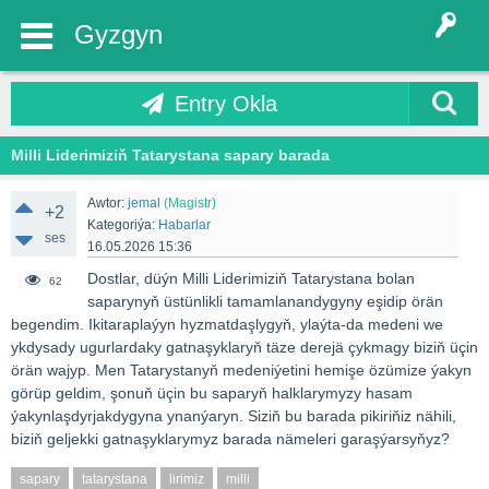
Gyzgyn
Entry Okla
Milli Liderimiziň Tatarystana sapary barada
Awtor:
jemal
(Magistr)
+2
Kategoriýa:
Habarlar
ses
16.05.2026 15:36
Dostlar, düýn Milli Liderimiziň Tatarystana bolan
62
saparynyň üstünlikli tamamlanandygyny eşidip örän
begendim. Ikitaraplaýyn hyzmatdaşlygyň, ylaýta-da medeni we
ykdysady ugurlardaky gatnaşyklaryň täze derejä çykmagy biziň üçin
örän wajyp. Men Tatarystanyň medeniýetini hemişe özümize ýakyn
görüp geldim, şonuň üçin bu saparyň halklarymyzy hasam
ýakynlaşdyrjakdygyna ynanýaryn. Siziň bu barada pikiriňiz nähili,
biziň geljekki gatnaşyklarymyz barada nämeleri garaşýarsyňyz?
sapary
tatarystana
lirimiz
milli