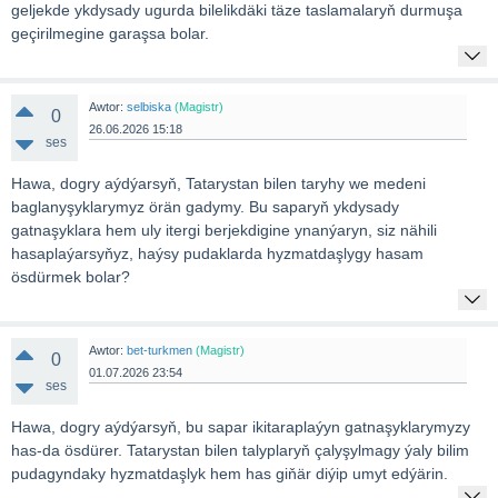
geljekde ykdysady ugurda bilelikdäki täze taslamalaryň durmuşa
geçirilmegine garaşsa bolar.
Awtor:
selbiska
(Magistr)
0
26.06.2026 15:18
ses
Hawa, dogry aýdýarsyň, Tatarystan bilen taryhy we medeni
baglanyşyklarymyz örän gadymy. Bu saparyň ykdysady
gatnaşyklara hem uly itergi berjekdigine ynanýaryn, siz nähili
hasaplaýarsyňyz, haýsy pudaklarda hyzmatdaşlygy hasam
ösdürmek bolar?
Awtor:
bet-turkmen
(Magistr)
0
01.07.2026 23:54
ses
Hawa, dogry aýdýarsyň, bu sapar ikitaraplaýyn gatnaşyklarymyzy
has-da ösdürer. Tatarystan bilen talyplaryň çalyşylmagy ýaly bilim
pudagyndaky hyzmatdaşlyk hem has giňär diýip umyt edýärin.