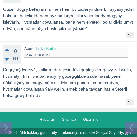
Guzel, dogry belleýärsiň, men hem bu zatlaryň diňe bir syýasy jedel
bolman, hakykatdanam hyzmatlaryň hilini ýokarlandyrmagyny
isleýärin. Hyzmatlar gowulansa, baha hem elýeterli bolar diýip umyt
edýän, sen näme üçin beýle pikir edýärsiň?
Awtor:
durdy
(Magistr)
0
28.07.2026 02:54
ses
Dogry aýdýarsyň, halkara derejesindäki gepleşikler gowy zat welin,
hyzmatyň hilini we bahalaryny gözegçilikde saklamasak ýene
öňküsi ýaly bolmagy mümkin. Menem geçen tomus bardym,
hyzmatlar gowulaşan ýaly welin, entek baha taýdan has elýeterli
bolsa gowy bolardy.
Habarlaş
Sitemap
Gizginlik
©2026. Ähli haklary goralandyr. Türkmençe Interaktiw Sosiýal Saýt:
Gyzgyn