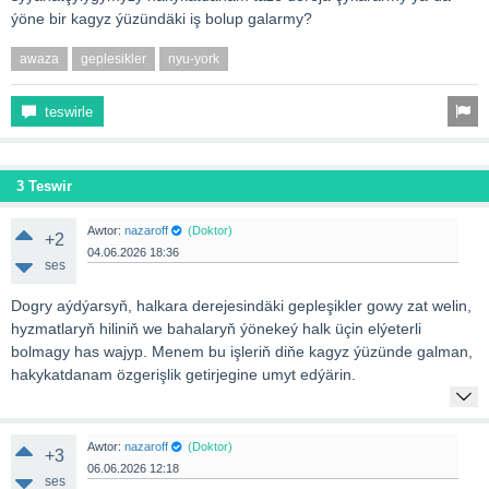
ýöne bir kagyz ýüzündäki iş bolup galarmy?
awaza
geplesikler
nyu-york
teswirle
3 Teswir
Awtor:
nazaroff
(Doktor)
+2
04.06.2026 18:36
ses
Dogry aýdýarsyň, halkara derejesindäki gepleşikler gowy zat welin,
hyzmatlaryň hiliniň we bahalaryň ýönekeý halk üçin elýeterli
bolmagy has wajyp. Menem bu işleriň diňe kagyz ýüzünde galman,
hakykatdanam özgerişlik getirjegine umyt edýärin.
Awtor:
nazaroff
(Doktor)
+3
06.06.2026 12:18
ses