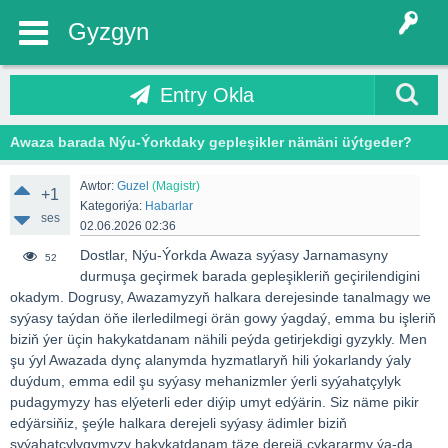
Gyzgyn
Entry Okla
Awaza barada Nýu-Ýorkdaky gepleşikler nämäni üýtgeder?
Awtor:
Guzel
(Magistr)
+1
Kategoriýa:
Habarlar
ses
02.06.2026 02:36
Dostlar, Nýu-Ýorkda Awaza syýasy Jarnamasyny
52
durmuşa geçirmek barada gepleşikleriň geçirilendigini
okadym. Dogrusy, Awazamyzyň halkara derejesinde tanalmagy we
syýasy taýdan öňe ilerledilmegi örän gowy ýagdaý, emma bu işleriň
biziň ýer üçin hakykatdanam nähili peýda getirjekdigi gyzykly. Men
şu ýyl Awazada dynç alanymda hyzmatlaryň hili ýokarlandy ýaly
duýdum, emma edil şu syýasy mehanizmler ýerli syýahatçylyk
pudagymyzy has elýeterli eder diýip umyt edýärin. Siz näme pikir
edýärsiňiz, şeýle halkara derejeli syýasy ädimler biziň
syýahatçylygymyzy hakykatdanam täze derejä çykararmy ýa-da