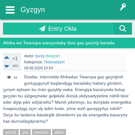
Gyzgyn
Entry Okla
Afrika we Ýewropa arasyndaky täze gaz geçiriji barada
Awtor:
durdy
(Magistr)
+1
Kategoriýa:
Ykdysadyýet
ses
08.06.2026 10:54
Dostlar, internetde Afrikadan Ýewropa gaz geçirijiniň
39
gurluşygynyň başlandygy baradaky habary gördüm,
çynym aýtsam bu örän gyzykly waka. Energiýa bazarynda bolup
geçýän bu üýtgeşmeler geljekde dünýä ykdysadyýetine nähili täsir
eder diýip pikir edýärsiňiz? Meniň pikirimçe, bu dünýäde energetika
howpsuzlygy üçin uly ädim bolar, ýöne siziň garaýşyňyz nähili?
Sizçe bu taslama bäsdeşlik döredermi ýa-da energetika bazaryny
has durnuklaşdyrarmy?
geciriji
gaz
yewropa
afrika