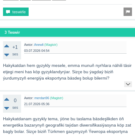
teswirle
3 Teswir
Awtor:
Anewli
(Magistr)
+1
03.07.2026 04:54
ses
Hakykatdan hem gyzykly mesele, emma munuň nyrhlara nähili täsir
etjegi meni has köp gyzyklandyrýar. Sizçe bu ýagdaý biziň
ýurdumyzyň energiýa eksportyna bäsdeş bolup bilermi?
Awtor:
merdan96
(Magistr)
0
21.07.2026 05:36
ses
Hakykatdanam gyzykly tema, ýöne bu taslama bäsdeşlikden öň
energetika bazarynyň geografiki taýdan diwersifikasiýasyna köp zat
bagly bolar. Sizçe biziň Türkmen gazymyzyň Ýewropa eksportyna