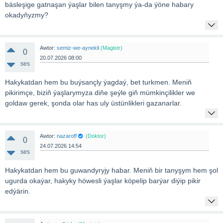
bäsleşige gatnaşan ýaşlar bilen tanyşmy ýa-da ýöne habary
okadyňyzmy?
Awtor:
semiz-we-aynekli
(Magistr)
0
20.07.2026 08:00
ses
Hakykatdan hem bu buýsançly ýagdaý, bet turkmen. Meniň
pikirimçe, biziň ýaşlarymyza diňe şeýle giň mümkinçilikler we
goldaw gerek, şonda olar has uly üstünlikleri gazanarlar.
Awtor:
nazaroff
(Doktor)
0
24.07.2026 14:54
ses
Hakykatdan hem bu guwandyryjy habar. Meniň bir tanyşym hem şol
ugurda okaýar, hakyky höwesli ýaşlar köpelip barýar diýip pikir
edýärin.