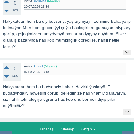
Awtor:
selbiska
(Magistr)
0
29.07.2026 23:36
ses
Hakykatdan hem bu uly buýsanç, ýaşlarymyzyň zehinine baha ýetip
bolmaýar. Men hem geçen ýyl şeýle bäsleşiklere gatnaşan talyplary
görüp, geljegimizden umydymyň has artandygyny duýdum. Sizce
olara iş bazarynda has köp mümkinçilik döredilse, nähili netije
berer?
Awtor:
Guzel
(Magistr)
0
07.08.2026 13:18
ses
Hakykatdan hem bu buýsançly habar. Häzirki ýaşlaryň IT
pudagyndaky höwesini görüp, geljegimize has ynamly garaýaryn,
siz nähili tehnologiýa ugruna has köp üns bermeli diýip pikir
edýärsiňiz?
Habarlaş
Sitemap
Gizginlik