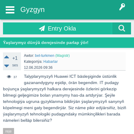
Gyzgyn
Entry Okla
Ýaşlarymyz dünýä derejesinde parlap ýör!
Awtor:
bet-turkmen
(Magistr)
+1
Kategoriýa:
Habarlar
ses
12.06.2026 09:36
Talyplarymyzyň Huawei ICT bäsleşiginde üstünlik
37
gazanandygyny eşidip, örän begendim. IT pudagy
boýunça ýaşlarymyzyň halkara derejesinde özlerini görkezip
bilmegi geljegimize bolan ynamymy has-da artdyrýar. Şeýle
tehnologiýa ugruna gyzyklanma bildirýän ýaşlarymyzyň sanynyň
köpelmegi meni gaty begendirýär. Siz näme pikir edýärsiňiz, biziň
ýaşlarymyzyň tehnologiki pudagyndaky mümkinçilikleri barada
nämeleri belläp bilersiňiz?
reje