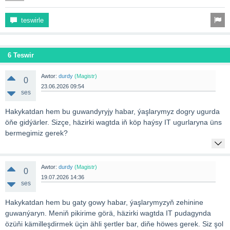
teswirle
6 Teswir
Awtor:
durdy
(Magistr)
0
23.06.2026 09:54
ses
Hakykatdan hem bu guwandyryjy habar, ýaşlarymyz dogry ugurda
öňe gidýärler. Sizçe, häzirki wagtda iň köp haýsy IT ugurlaryna üns
bermegimiz gerek?
Awtor:
durdy
(Magistr)
0
19.07.2026 14:36
ses
Hakykatdan hem bu gaty gowy habar, ýaşlarymyzyň zehinine
guwanýaryn. Meniň pikirime görä, häzirki wagtda IT pudagynda
özüňi kämilleşdirmek üçin ähli şertler bar, diňe höwes gerek. Siz şol