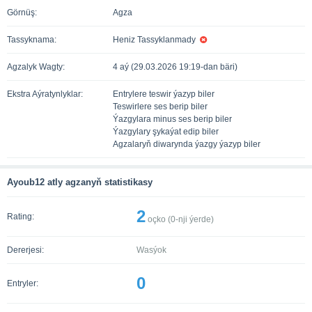
Görnüş:
Agza
Tassyknama:
Heniz Tassyklanmady
Agzalyk Wagty:
4 aý (29.03.2026 19:19-dan bäri)
Ekstra Aýratynlyklar:
Entrylere teswir ýazyp biler
Teswirlere ses berip biler
Ýazgylara minus ses berip biler
Ýazgylary şykaýat edip biler
Agzalaryň diwarynda ýazgy ýazyp biler
Ayoub12 atly agzanyň statistikasy
2
Rating:
oçko (
0
-nji ýerde)
Dererjesi:
Wasýok
0
Entryler: