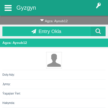
Gyzgyn
Agza: Ayoub12
Entry Okla
Agza: Ayoub12
Doly Ady:
Jynsy:
Ýaşaýan Ýeri:
Hakynda: