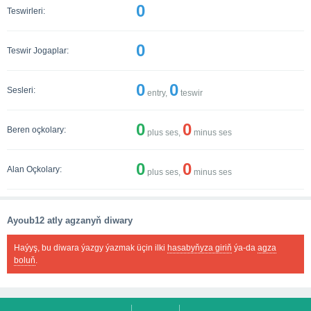
0
Teswirleri:
0
Teswir Jogaplar:
0
0
Sesleri:
entry,
teswir
0
0
Beren oçkolary:
plus ses,
minus ses
0
0
Alan Oçkolary:
plus ses,
minus ses
Ayoub12 atly agzanyň diwary
Haýyş, bu diwara ýazgy ýazmak üçin ilki
hasabyňyza giriň
ýa-da
agza
boluň
.