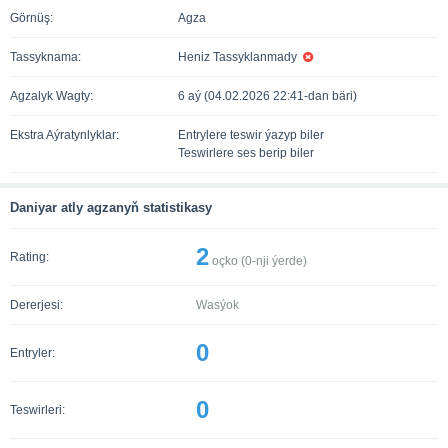
Görnüş:
Agza
Tassyknama:
Heniz Tassyklanmady
Agzalyk Wagty:
6 aý (04.02.2026 22:41-dan bäri)
Ekstra Aýratynlyklar:
Entrylere teswir ýazyp biler
Teswirlere ses berip biler
Daniyar atly agzanyň statistikasy
2
Rating:
oçko (
0
-nji ýerde)
Dererjesi:
Wasýok
0
Entryler:
0
Teswirleri: