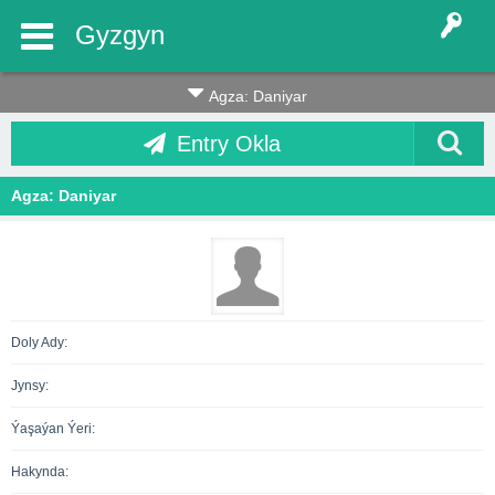
Gyzgyn
Agza: Daniyar
Entry Okla
Agza: Daniyar
Doly Ady:
Jynsy:
Ýaşaýan Ýeri:
Hakynda: