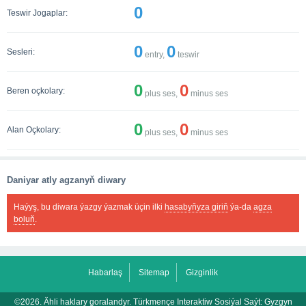
0
Teswir Jogaplar:
0
0
Sesleri:
entry,
teswir
0
0
Beren oçkolary:
plus ses,
minus ses
0
0
Alan Oçkolary:
plus ses,
minus ses
Daniyar atly agzanyň diwary
Haýyş, bu diwara ýazgy ýazmak üçin ilki
hasabyňyza giriň
ýa-da
agza
boluň
.
Habarlaş
Sitemap
Gizginlik
©2026. Ähli haklary goralandyr. Türkmençe Interaktiw Sosiýal Saýt:
Gyzgyn