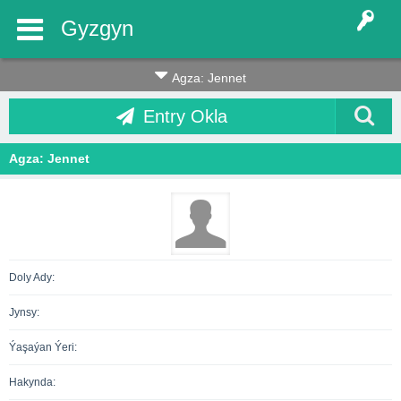
Gyzgyn
Agza: Jennet
Entry Okla
Agza: Jennet
Doly Ady:
Jynsy:
Ýaşaýan Ýeri:
Hakynda: