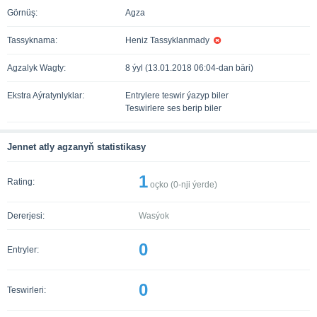
Görnüş:
Agza
Tassyknama:
Heniz Tassyklanmady
Agzalyk Wagty:
8 ýyl (13.01.2018 06:04-dan bäri)
Ekstra Aýratynlyklar:
Entrylere teswir ýazyp biler
Teswirlere ses berip biler
Jennet atly agzanyň statistikasy
1
Rating:
oçko (
0
-nji ýerde)
Dererjesi:
Wasýok
0
Entryler:
0
Teswirleri: