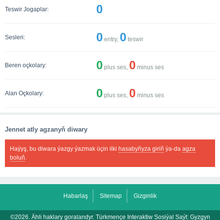
0
Teswir Jogaplar:
0
0
Sesleri:
entry,
teswir
0
0
Beren oçkolary:
plus ses,
minus ses
0
0
Alan Oçkolary:
plus ses,
minus ses
Jennet atly agzanyň diwary
Haýyş, bu diwara ýazgy ýazmak üçin ilki
hasabyňyza giriň
ýa-da
agza
boluň
.
Habarlaş
Sitemap
Gizginlik
©2026. Ähli haklary goralandyr. Türkmençe Interaktiw Sosiýal Saýt:
Gyzgyn