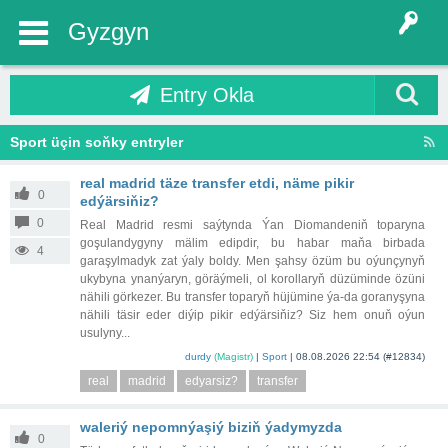
Gyzgyn
Entry Okla
Sport üçin soňky entryler
real madrid täze transfer etdi, näme pikir
0
edýärsiňiz?
0
Real Madrid resmi saýtynda Ýan Diomandeniň toparyna
goşulandygyny mälim edipdir, bu habar maňa birbada
4
garaşylmadyk zat ýaly boldy. Men şahsy özüm bu oýunçynyň
ukybyna ynanýaryn, göräýmeli, ol korollaryň düzüminde özüni
nähili görkezer. Bu transfer toparyň hüjümine ýa-da goranyşyna
nähili täsir eder diýip pikir edýärsiňiz? Siz hem onuň oýun
usulyny...
durdy
(Magistr)
|
Sport
|
08.08.2026 22:54
(#12834)
real
madrid
edyarsiz?
transfer
waleriý nepomnýaşiý biziň ýadymyzda
0