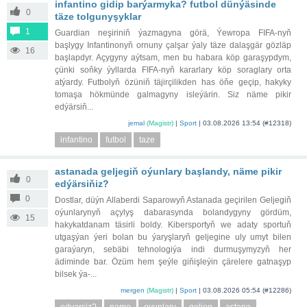
infantino gidip barýarmyka? futbol dünýäsinde
0
täze tolgunyşyklar
1
Guardian neşiriniň ýazmagyna görä, Ýewropa FIFA-nyň
başlygy Infantinonyň ornuny çalşar ýaly täze dalaşgär gözläp
16
başlapdyr. Açygyny aýtsam, men bu habara köp garaşypdym,
çünki soňky ýyllarda FIFA-nyň kararlary köp soraglary orta
atýardy. Futbolyň özüniň täjirçilikden has öňe geçip, hakyky
tomaşa hökmünde galmagyny isleýärin. Siz näme pikir
edýärsiň...
jemal
(Magistr)
|
Sport
|
03.08.2026 13:54
(#12318)
infantino
futbol
taze
astanada geljegiň oýunlary başlandy, näme pikir
0
edýärsiňiz?
0
Dostlar, düýn Allaberdi Saparowyň Astanada geçirilen Geljegiň
oýunlarynyň açylyş dabarasynda bolandygyny gördüm,
15
hakykatdanam täsirli boldy. Kibersportyň we adaty sportuň
utgaşýan ýeri bolan bu ýaryşlaryň geljegine uly umyt bilen
garaýaryn, sebäbi tehnologiýa indi durmuşymyzyň her
ädiminde bar. Özüm hem şeýle giňişleýin çärelere gatnaşyp
bilsek ýa-...
mergen
(Magistr)
|
Sport
|
03.08.2026 05:54
(#12286)