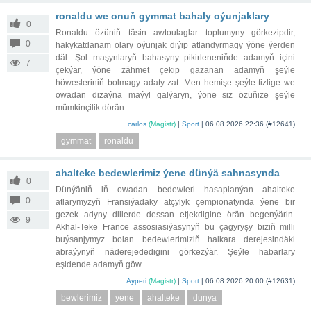
ronaldu we onuň gymmat bahaly oýunjaklary
0
Ronaldu özüniň täsin awtoulaglar toplumyny görkezipdir,
0
hakykatdanam olary oýunjak diýip atlandyrmagy ýöne ýerden
däl. Şol maşynlaryň bahasyny pikirleneniňde adamyň içini
7
çekýär, ýöne zähmet çekip gazanan adamyň şeýle
höwesleriniň bolmagy adaty zat. Men hemişe şeýle tizlige we
owadan dizaýna maýyl galýaryn, ýöne siz özüňize şeýle
mümkinçilik dörän ...
carlos
(Magistr)
|
Sport
|
06.08.2026 22:36
(#12641)
gymmat
ronaldu
ahalteke bedewlerimiz ýene dünýä sahnasynda
0
Dünýäniň iň owadan bedewleri hasaplanýan ahalteke
0
atlarymyzyň Fransiýadaky atçylyk çempionatynda ýene bir
gezek adyny dillerde dessan etjekdigine örän begenýärin.
9
Akhal-Teke France assosiasiýasynyň bu çagyryşy biziň milli
buýsanjymyz bolan bedewlerimiziň halkara derejesindäki
abraýynyň näderejededigini görkezýär. Şeýle habarlary
eşidende adamyň göw...
Ayperi
(Magistr)
|
Sport
|
06.08.2026 20:00
(#12631)
bewlerimiz
yene
ahalteke
dunya