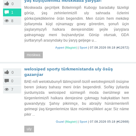
ýaş küştçülerimiz moskwada ýaryşar!
0
Moskwada geçiriljek Botwinnigiň Kubogy baradaky täzeligi
1
görüp, ýaş zehinlerimiziň uly sahnada özlerini
görkezjekdiklerine örän begendim. Men özüm hem mekdep
8
ýyllarymda küşt oýnamagy gowy görerdim, şonuň üçin
ýaşlarymyzyň halkara derejesindäki şeýle ýaryşlara
gatnaşmagy meni buýsandyrýar. Görüp otursak, GDA
ýurtlarynyň arasyndaky bu ýaryş geljege u...
Ayperi
(Magistr)
|
Sport
|
07.08.2026 06:18
(#12672)
moskwa
welosiped sporty türkmenistanda uly ösüş
0
gazanýar
0
BAE-niň weloklubunyň tälimçisiniň biziň welotregimiziň ösüşine
beren ýokary bahasy meni örän begendirdi. Soňky ýyllarda
7
ýurdumyzda welosiped sürmegiň moda öwrülmegi we
türgenlerimiziň halkara derejesine çykmagy hakykatdan hem
guwandyryjy. Şahsy pikirimçe, bu abraýly hünärmenleriň
gelmegi ýaş türgenlerimize täze mümkinçilikleri açar. Siz näme
pikir ...
Guzel
(Magistr)
|
Sport
|
07.08.2026 05:18
(#12668)
uly