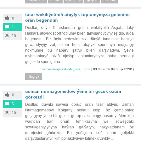
edyarsiz?
name
oyunlary
geljeg
astana
tatar wekiliýetiniň atçylyk toplumymyza gelenine
0
örän begendim
1
Dostlar, düýn Tatarstandan gelen wekiliýetiň Aşgabatdaky
Halkara atçylyk sport toplumy bilen tanyşandygyny eşidip, juda
10
begendim. Biz üçin bedewlerimizi dünýä tanatmak hemişe
guwandyryjy zat, özüm hem atçylyk sportunyň muşdagy
hökmünde bu habary şatlyk bilen garşyladym. Şeýle
myhmanlaryň biziň ajaýyp toplumlarymyza baha bermegi
geljekde sport gatna...
semiz-we-aynekli
(Magistr)
|
Sport
|
03.08.2026 04:36
(#12281)
atcylyk
usman nurmagomedow ýene bir gezek özüni
0
görkezdi
3
Dostlar, düýnki söweşi görüp örän täsir aldym, Usman
Nurmagomedow Kolgany nokaut edip, öz çempionlyk
15
guşagyny ýene bir gezek gorap saklamagy başardy. Men köp
wagtdan bäri onuň tehnikasyna we söweşdäki
sowukganlylygyna haýran galýaryn, hakykatdanam öz
derejesini görkezdi. Bu ýeňişden soň onuň geljekki
garşydaşlarynyň kim boljakdygyny bilmek gyzykly ...