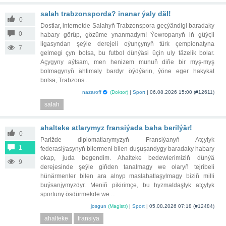
salah trabzonsporda? inanar ýaly däl!
0
Dostlar, internetde Salahyň Trabzonspora geçýändigi baradaky
0
habary görüp, gözüme ynanmadym! Ýewropanyň iň güýçli
ligasyndan şeýle derejeli oýunçynyň türk çempionatyna
7
gelmegi çyn bolsa, bu futbol dünýäsi üçin uly täzelik bolar.
Açygyny aýtsam, men henizem munuň diňe bir myş-myş
bolmagynyň ähtimaly bardyr öýdýärin, ýöne eger hakykat
bolsa, Trabzons...
nazaroff
(Doktor)
|
Sport
|
06.08.2026 15:00
(#12611)
salah
ahalteke atlarymyz fransiýada baha berilýär!
0
Parižde diplomatlarymyzyň Fransiýanyň Atçylyk
1
federasiýasynyň bilermeni bilen duşuşandygy baradaky habary
okap, juda begendim. Ahalteke bedewlerimiziň dünýä
9
derejesinde şeýle giňden tanalmagy we olaryň tejribeli
hünärmenler bilen ara alnyp maslahatlaşylmagy biziň milli
buýsanjymyzdyr. Meniň pikirimçe, bu hyzmatdaşlyk atçylyk
sportuny ösdürmekde we ...
josgun
(Magistr)
|
Sport
|
05.08.2026 07:18
(#12484)
ahalteke
fransiya