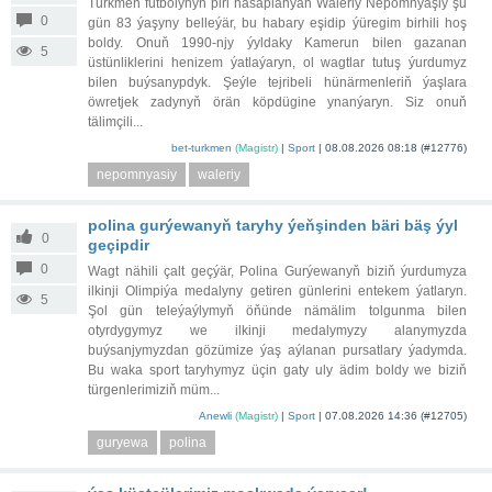
Türkmen futbolynyň piri hasaplanýan Waleriý Nepomnýaşiý şu
0
gün 83 ýaşyny belleýär, bu habary eşidip ýüregim birhili hoş
boldy. Onuň 1990-njy ýyldaky Kamerun bilen gazanan
5
üstünliklerini henizem ýatlaýaryn, ol wagtlar tutuş ýurdumyz
bilen buýsanypdyk. Şeýle tejribeli hünärmenleriň ýaşlara
öwretjek zadynyň örän köpdügine ynanýaryn. Siz onuň
tälimçili...
bet-turkmen
(Magistr)
|
Sport
|
08.08.2026 08:18
(#12776)
nepomnyasiy
waleriy
polina gurýewanyň taryhy ýeňşinden bäri bäş ýyl
0
geçipdir
0
Wagt nähili çalt geçýär, Polina Gurýewanyň biziň ýurdumyza
ilkinji Olimpiýa medalyny getiren günlerini entekem ýatlaryn.
5
Şol gün teleýaýlymyň öňünde nämälim tolgunma bilen
otyrdygymyz we ilkinji medalymyzy alanymyzda
buýsanjymyzdan gözümize ýaş aýlanan pursatlary ýadymda.
Bu waka sport taryhymyz üçin gaty uly ädim boldy we biziň
türgenlerimiziň müm...
Anewli
(Magistr)
|
Sport
|
07.08.2026 14:36
(#12705)
guryewa
polina