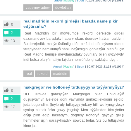
Guzel
(Magistr)
|
Sport
|
01.08.2026 03:00
(#12083)
yagsymyradow
dowletjan
real madridin rekord girdejisi barada näme pikir
0
edýärsiňiz?
2
Real Madridin bir möwsümde rekord derejede girdeji
gazanandygy baradaky habary okap, dogrusy haýran galdym.
13
Bu derejedäki maliýe üstünligi diňe bir futbol däl, eýsem biznes
tarapyndan hem klubyň nähili beýikdigini görkezýär. Meniň üçin
Real Madrid hemişe meýdançadaky oýunlary bilen gyzyklydy,
indi bolsa olaryň maliýe taýdan hem öňdeligi saklaýandyg...
Anewli
(Magistr)
|
Sport
|
30.07.2026 21:18
(#11964)
real
rekord
madridin
makgregor we holloueý tutluşygyna taýýarmyňyz?
0
UFC 329-da garaşylýan Makgregor bilen Holloueýiň
2
duşuşygynyň Beletde göni ýaýlymda görkeziljekdigini eşidip,
juda begendim. Şeýle uly tutluşygy ýokary hilli we kynçylyksyz
17
synlap bilmek örän gowy ýagdaý. Men eýýämden kim ýeňer
diýip pikir edip başladym, dogrusy Konoryň gaýdyp gelişi
hemmeler üçin garaşylmadyk sowgat bolar. Siz bu tutluşykda
kime ja...