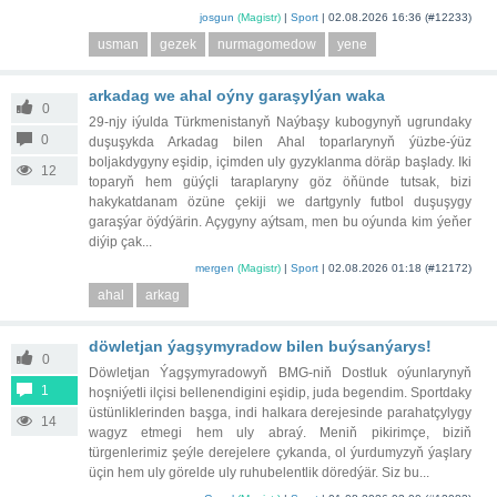
josgun
(Magistr)
|
Sport
|
02.08.2026 16:36
(#12233)
usman
gezek
nurmagomedow
yene
arkadag we ahal oýny garaşylýan waka
0
29-njy iýulda Türkmenistanyň Naýbaşy kubogynyň ugrundaky
0
duşuşykda Arkadag bilen Ahal toparlarynyň ýüzbe-ýüz
boljakdygyny eşidip, içimden uly gyzyklanma döräp başlady. Iki
12
toparyň hem güýçli taraplaryny göz öňünde tutsak, bizi
hakykatdanam özüne çekiji we dartgynly futbol duşuşygy
garaşýar öýdýärin. Açygyny aýtsam, men bu oýunda kim ýeňer
diýip çak...
mergen
(Magistr)
|
Sport
|
02.08.2026 01:18
(#12172)
ahal
arkag
döwletjan ýagşymyradow bilen buýsanýarys!
0
Döwletjan Ýagşymyradowyň BMG-niň Dostluk oýunlarynyň
1
hoşniýetli ilçisi bellenendigini eşidip, juda begendim. Sportdaky
üstünliklerinden başga, indi halkara derejesinde parahatçylygy
14
wagyz etmegi hem uly abraý. Meniň pikirimçe, biziň
türgenlerimiz şeýle derejelere çykanda, ol ýurdumyzyň ýaşlary
üçin hem uly görelde uly ruhubelentlik döredýär. Siz bu...