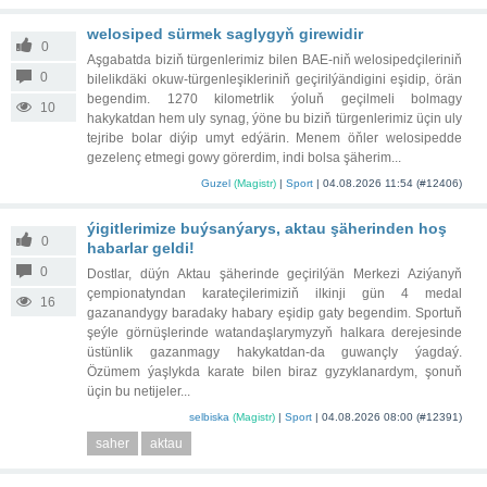
welosiped sürmek saglygyň girewidir
0
Aşgabatda biziň türgenlerimiz bilen BAE-niň welosipedçileriniň
0
bilelikdäki okuw-türgenleşikleriniň geçirilýändigini eşidip, örän
begendim. 1270 kilometrlik ýoluň geçilmeli bolmagy
10
hakykatdan hem uly synag, ýöne bu biziň türgenlerimiz üçin uly
tejribe bolar diýip umyt edýärin. Menem öňler welosipedde
gezelenç etmegi gowy görerdim, indi bolsa şäherim...
Guzel
(Magistr)
|
Sport
|
04.08.2026 11:54
(#12406)
ýigitlerimize buýsanýarys, aktau şäherinden hoş
0
habarlar geldi!
0
Dostlar, düýn Aktau şäherinde geçirilýän Merkezi Aziýanyň
çempionatyndan karateçilerimiziň ilkinji gün 4 medal
16
gazanandygy baradaky habary eşidip gaty begendim. Sportuň
şeýle görnüşlerinde watandaşlarymyzyň halkara derejesinde
üstünlik gazanmagy hakykatdan-da guwançly ýagdaý.
Özümem ýaşlykda karate bilen biraz gyzyklanardym, şonuň
üçin bu netijeler...
selbiska
(Magistr)
|
Sport
|
04.08.2026 08:00
(#12391)
saher
aktau