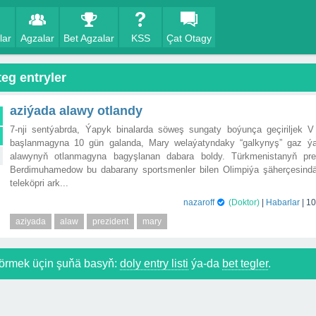
lar
Agzalar
Bet Agzalar
KSS
Çat Otagy
teg entryler
aziýada alawy otlandy
7-nji sentýabrda, Ýapyk binalarda söweş sungaty boýunça geçiriljek V
başlanmagyna 10 gün galanda, Mary welaýatyndaky “galkynyş” gaz ý
alawynyň otlanmagyna bagyşlanan dabara boldy. Türkmenistanyň pre
Berdimuhamedow bu dabarany sportsmenler bilen Olimpiýa şäherçesin
teleköpri ark...
nazaroff
(Doktor)
|
Habarlar
|
10
aziyada
alaw
prezident
mary
örmek üçin şuňä basyň:
doly entry listi
ýa-da
bet tegler
.