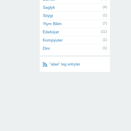
Saglyk
(4)
Söýgi
(1)
Ylym Bilim
(7)
Edebiýat
(11)
Kompýuter
(1)
Dini
(1)
"alaw" teg entryler