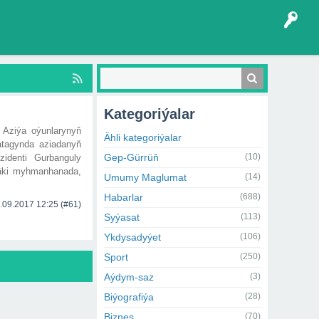
Kategoriýalar
 Aziýa oýunlarynyň
Ähli kategoriýalar
atagynda aziadanyň
Gep-Gürrüň
(10)
zidenti Gurbanguly
däki myhmanhanada,
Umumy Maglumat
(14)
Habarlar
(688)
.09.2017 12:25
(#61)
Syýasat
(113)
Ykdysadyýet
(106)
Sport
(250)
Aýdym-saz
(3)
Biýografiýa
(28)
Biznes
(70)