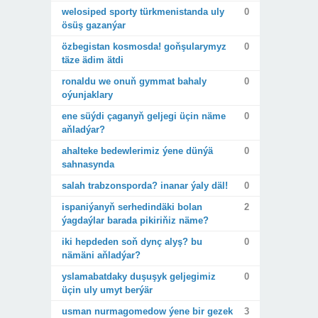
welosiped sporty türkmenistanda uly
0
ösüş gazanýar
özbegistan kosmosda! goňşularymyz
0
täze ädim ätdi
ronaldu we onuň gymmat bahaly
0
oýunjaklary
ene süýdi çaganyň geljegi üçin näme
0
aňladýar?
ahalteke bedewlerimiz ýene dünýä
0
sahnasynda
salah trabzonsporda? inanar ýaly däl!
0
ispaniýanyň serhedindäki bolan
2
ýagdaýlar barada pikiriňiz näme?
iki hepdeden soň dynç alyş? bu
0
nämäni aňladýar?
yslamabatdaky duşuşyk geljegimiz
0
üçin uly umyt berýär
usman nurmagomedow ýene bir gezek
3