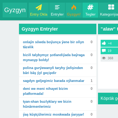
Gyzgyn
Entry Okla
Entryler
Gyzgyn!
Tegler
Kategoriýa
Gyzgyn Entryler
"alaw" 
onlaýn söwda boýunça ýene bir oňyn
0
+4
täzelik
19
biziň talybymyz şotlandiýada baýraga
0
368
mynasyp boldy!
polina gurýewanyň taryhy ýeňşinden
0
bäri bäş ýyl geçipdir
sagdyn geljegimiz barada oýlanmalar
1
deni we meni nihayet bizim
0
platformada!
Köpräk g
tyan-shan buzlyklary we bizin
0
hünärmenlerimiz
ýaş küştçülerimiz moskwada ýaryşar!
0