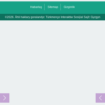
Habarlaş
Sitemap
Gizginlik
©2026. Ähli haklary goralandyr. Türkmençe Interaktiw Sosiýal Saýt:
Gyzgyn