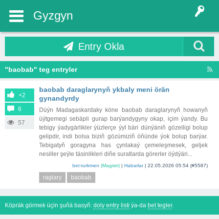
Gyzgyn
Entry Okla
"baobab" teg entryler
baobab daraglarynyň ykbaly meni örän
+2
gynandyrdy
6
Düýn Madagaskardaky köne baobab daraglarynyň howanyň
üýtgemegi sebäpli gurap barýandygyny okap, içim ýandy. Bu
57
tebigy ýadygärlikler ýüzlerçe ýyl bäri dünýäniň gözelligi bolup
gelipdir, indi bolsa biziň gözümiziň öňünde ýok bolup barýar.
Tebigatyň goragyna has çynlakaý çemeleşmesek, geljek
nesiller şeýle täsinlikleri diňe suratlarda görerler öýdýäri...
bet-turkmen
(Magistr)
|
Habarlar
|
22.05.2026 05:54
(#5587)
raglary
baobab
Köpräk görmek üçin şuňä basyň:
doly entry listi
ýa-da
bet tegler
.