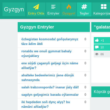
Gyzgyn
Entry Okla
Entryler
Gyzgyn!
Tegler
Kategoriýa
Gyzgyn Entryler
"galata
özbegistan kosmosda! goňşularymyz
0
+1
täze ädim ätdi
10
ronaldu we onuň gymmat bahaly
0
86
oýunjaklary
ene süýdi çaganyň geljegi üçin näme
0
aňladýar?
ahalteke bedewlerimiz ýene dünýä
0
sahnasynda
salah trabzonsporda? inanar ýaly däl!
0
Köpräk g
sagdyn geljegimiz barada oýlanmalar
0
iki hepdeden soň dynç alyş? bu
0
nämäni aňladýar?