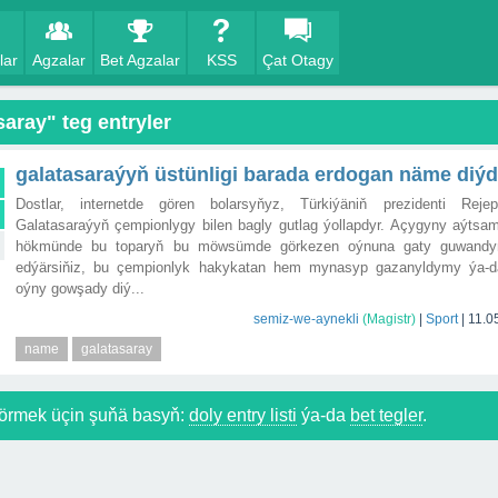
lar
Agzalar
Bet Agzalar
KSS
Çat Otagy
saray" teg entryler
galatasaraýyň üstünligi barada erdogan näme diýd
Dostlar, internetde gören bolarsyňyz, Türkiýäniň prezidenti Rej
Galatasaraýyň çempionlygy bilen bagly gutlag ýollapdyr. Açygyny aýtsam,
hökmünde bu toparyň bu möwsümde görkezen oýnuna gaty guwandy
edýärsiňiz, bu çempionlyk hakykatan hem mynasyp gazanyldymy ýa-da
oýny gowşady diý...
semiz-we-aynekli
(Magistr)
|
Sport
|
11.0
name
galatasaray
örmek üçin şuňä basyň:
doly entry listi
ýa-da
bet tegler
.