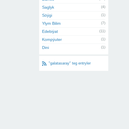
Saglyk
(4)
Söýgi
(1)
Ylym Bilim
(7)
Edebiýat
(11)
Kompýuter
(1)
Dini
(1)
"galatasaray" teg entryler