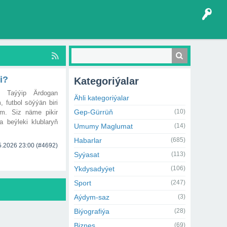
i?
Kategoriýalar
ep Taýýip Ärdogan
Ähli kategoriýalar
 futbol söýýän biri
Gep-Gürrüň
(10)
m. Siz näme pikir
 beýleki klublaryň
Umumy Maglumat
(14)
Habarlar
(685)
5.2026 23:00
(#4692)
Syýasat
(113)
Ykdysadyýet
(106)
Sport
(247)
Aýdym-saz
(3)
Biýografiýa
(28)
Biznes
(69)