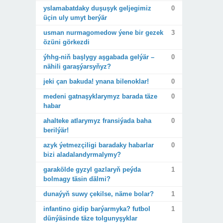
yslamabatdaky duşuşyk geljegimiz
0
üçin uly umyt berýär
usman nurmagomedow ýene bir gezek
3
özüni görkezdi
ýhhg-niň başlygy aşgabada gelýär –
0
nähili garaşýarsyňyz?
jeki çan bakuda! ynana bilenoklar!
0
medeni gatnaşyklarymyz barada täze
0
habar
ahalteke atlarymyz fransiýada baha
0
berilýär!
azyk ýetmezçiligi baradaky habarlar
0
bizi aladalandyrmalymy?
garakölde gyzyl gazlaryň peýda
1
bolmagy täsin dälmi?
dunaýyň suwy çekilse, näme bolar?
1
infantino gidip barýarmyka? futbol
1
dünýäsinde täze tolgunyşyklar