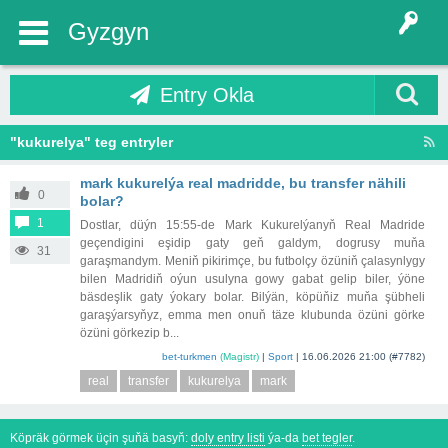
Gyzgyn
Entry Okla
"kukurelya" teg entryler
mark kukurelýa real madridde, bu transfer nähili
0
bolar?
1
Dostlar, düýn 15:55-de Mark Kukurelýanyň Real Madride
geçendigini eşidip gaty geň galdym, dogrusy muňa
31
garaşmandym. Meniň pikirimçe, bu futbolçy özüniň çalasynlygy
bilen Madridiň oýun usulyna gowy gabat gelip biler, ýöne
bäsdeşlik gaty ýokary bolar. Bilýän, köpüňiz muňa şübheli
garaşýarsyňyz, emma men onuň täze klubunda özüni görke
özüni görkezip b...
bet-turkmen
(Magistr)
|
Sport
|
16.06.2026 21:00
(#7782)
real
transfer
kukurelya
mark
Köpräk görmek üçin şuňä basyň:
doly entry listi
ýa-da
bet tegler
.