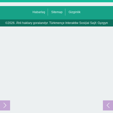
Habarlaş
Sitemap
Gizginlik
©2026. Ähli haklary goralandyr. Türkmençe Interaktiw Sosiýal Saýt:
Gyzgyn