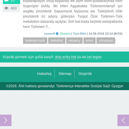
20
köptaraplaýyn ösüş başlandy we ylym bilim pudaklarynda hem
özgerişler boldy. Ilki bilen Aşgabatda Türkmenistanyň şol
493
wagtky prezidenti Saparmyrat Nyýazow we Türkiýäniň öňki
prezidenti öz adyny göterýän Turgut Özal Türkmen-Türk
mekdebini dabaraly açdylar. Soň bat-bada beýleki welaýatlarda
hem Türkmen-T...
nazaroff
(Doktor)
|
Ylym Bilim
|
14.06.2018 23:14
(#153)
turkmen-turk
mekdep
okuwcy
bilim
olimpiyat
Köpräk görmek üçin şuňä basyň:
doly entry listi
ýa-da
bet tegler
.
Habarlaş
Sitemap
Gizginlik
©2026. Ähli haklary goralandyr. Türkmençe Interaktiw Sosiýal Saýt:
Gyzgyn