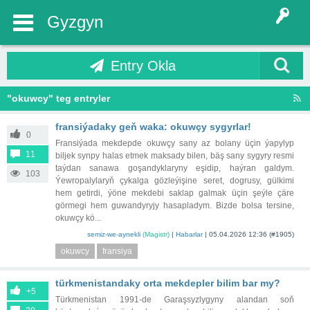
Gyzgyn
Entry Okla
"okuwcy" teg entryler
fransiýadaky geň waka: okuwçy sygyrlar!
0
Fransiýada mekdepde okuwçy sany az bolany üçin ýapylyp
11
biljek synpy halas etmek maksady bilen, bäş sany sygyry resmi
taýdan sanawa goşandyklaryny eşidip, haýran galdym.
103
Ýewropalylaryň çykalga gözleýişine seret, dogrusy, gülkimi
hem getirdi, ýöne mekdebi saklap galmak üçin şeýle çäre
görmegi hem guwandyryjy hasapladym. Bizde bolsa tersine,
okuwçy kö...
semiz-we-aynekli
(Magistr)
|
Habarlar
|
05.04.2026 12:36
(#1905)
okuwcy
fransiya
türkmenistandaky orta mekdepler bilim bar my?
+5
Türkmenistan 1991-de Garaşsyzlygyny alandan soň