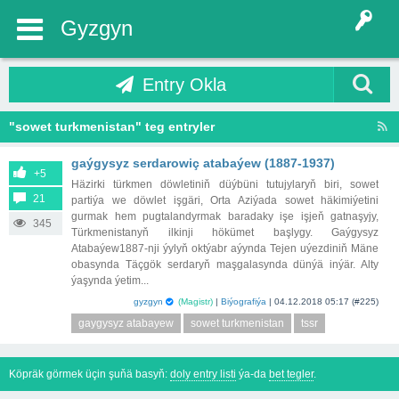
Gyzgyn
Entry Okla
"sowet turkmenistan" teg entryler
gaýgysyz serdarowiç atabaýew (1887-1937)
+5
Häzirki türkmen döwletiniň düýbüni tutujylaryň biri, sowet
21
partiýa we döwlet işgäri, Orta Aziýada sowet häkimiýetini
gurmak hem pugtalandyrmak baradaky işe işjeň gatnaşyjy,
345
Türkmenistanyň ilkinji hökümet başlygy. Gaýgysyz
Atabaýew1887-nji ýylyň oktýabr aýynda Tejen uýezdiniň Mäne
obasynda Täçgök serdaryň maşgalasynda dünýä inýär. Alty
ýaşynda ýetim...
gyzgyn
(Magistr)
|
Biýografiýa
|
04.12.2018 05:17
(#225)
gaygysyz atabayew
sowet turkmenistan
tssr
Köpräk görmek üçin şuňä basyň:
doly entry listi
ýa-da
bet tegler
.