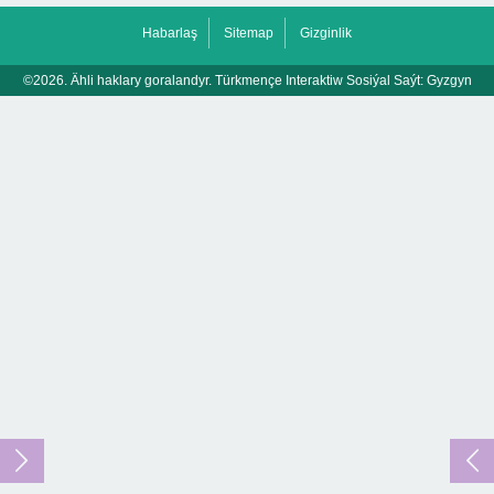
Habarlaş
Sitemap
Gizginlik
©2026. Ähli haklary goralandyr. Türkmençe Interaktiw Sosiýal Saýt:
Gyzgyn