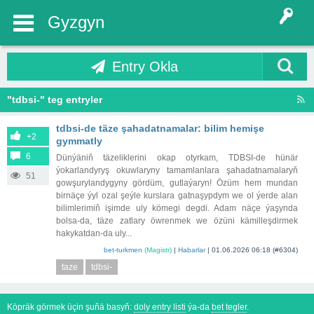
Gyzgyn
Entry Okla
"tdbsi-" teg entryler
tdbsi-de täze şahadatnamalar: bilim hemişe
+2
gymmatly
6
Dünýäniň täzeliklerini okap otyrkam, TDBSI-de hünär
ýokarlandyryş okuwlaryny tamamlanlara şahadatnamalaryň
51
gowşurylandygyny gördüm, gutlaýaryn! Özüm hem mundan
birnäçe ýyl ozal şeýle kurslara gatnaşypdym we ol ýerde alan
bilimlerimiň işimde uly kömegi degdi. Adam näçe ýaşynda
bolsa-da, täze zatlary öwrenmek we özüni kämilleşdirmek
hakykatdan-da uly...
bet-turkmen
(Magistr)
|
Habarlar
|
01.06.2026 06:18
(#6304)
taze
tdbsi-
Köpräk görmek üçin şuňä basyň:
doly entry listi
ýa-da
bet tegler
.