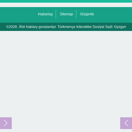
Habarlaş
Sitemap
Gizginlik
©2026. Ähli haklary goralandyr. Türkmençe Interaktiw Sosiýal Saýt:
Gyzgyn