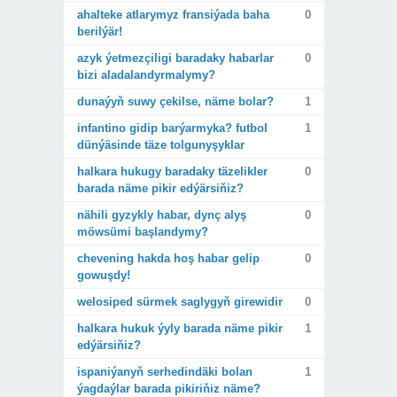
ahalteke atlarymyz fransiýada baha
0
berilýär!
azyk ýetmezçiligi baradaky habarlar
0
bizi aladalandyrmalymy?
dunaýyň suwy çekilse, näme bolar?
1
infantino gidip barýarmyka? futbol
1
dünýäsinde täze tolgunyşyklar
halkara hukugy baradaky täzelikler
0
barada näme pikir edýärsiňiz?
nähili gyzykly habar, dynç alyş
0
möwsümi başlandymy?
chevening hakda hoş habar gelip
0
gowuşdy!
welosiped sürmek saglygyň girewidir
0
halkara hukuk ýyly barada näme pikir
1
edýärsiňiz?
ispaniýanyň serhedindäki bolan
1
ýagdaýlar barada pikiriňiz näme?