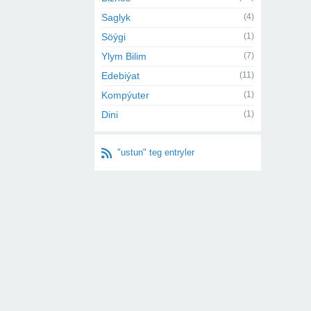
Saglyk
(4)
Söýgi
(1)
Ylym Bilim
(7)
Edebiýat
(11)
Kompýuter
(1)
Dini
(1)
"ustun" teg entryler