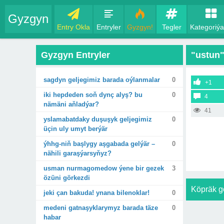
Gyzgyn
Entry Okla
Entryler
Gyzgyn!
Tegler
Kategoriýa
Gyzgyn Entryler
"ustun"
sagdyn geljegimiz barada oýlanmalar
0
+1
iki hepdeden soň dynç alyş? bu
0
4
nämäni aňladýar?
41
yslamabatdaky duşuşyk geljegimiz
0
üçin uly umyt berýär
ýhhg-niň başlygy aşgabada gelýär –
0
nähili garaşýarsyňyz?
usman nurmagomedow ýene bir gezek
3
özüni görkezdi
Köpräk g
jeki çan bakuda! ynana bilenoklar!
0
medeni gatnaşyklarymyz barada täze
0
habar