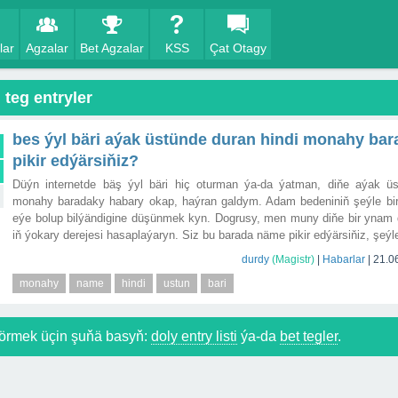
lar
Agzalar
Bet Agzalar
KSS
Çat Otagy
 teg entryler
bes ýyl bäri aýak üstünde duran hindi monahy ba
pikir edýärsiňiz?
Düýn internetde bäş ýyl bäri hiç oturman ýa-da ýatman, diňe aýak üs
monahy baradaky habary okap, haýran galdym. Adam bedeniniň şeýle bir
eýe bolup bilýändigine düşünmek kyn. Dogrusy, men muny diňe bir ynam 
iň ýokary derejesi hasaplaýaryn. Siz bu barada näme pikir edýärsiňiz, şeý
durdy
(Magistr)
|
Habarlar
|
21.0
monahy
name
hindi
ustun
bari
örmek üçin şuňä basyň:
doly entry listi
ýa-da
bet tegler
.