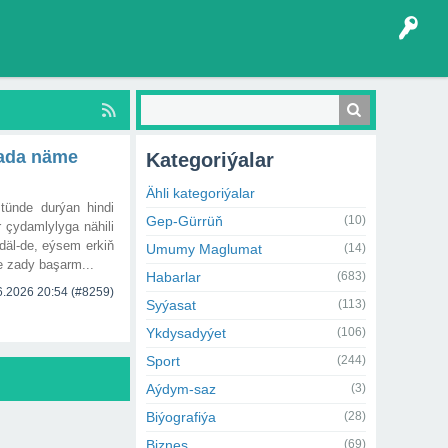
rada näme
Kategoriýalar
Ähli kategoriýalar
tünde durýan hindi
Gep-Gürrüň
(10)
 çydamlylyga nähili
däl-de, eýsem erkiň
Umumy Maglumat
(14)
le zady başarm...
Habarlar
(683)
6.2026 20:54
(#8259)
Syýasat
(113)
Ykdysadyýet
(106)
Sport
(244)
Aýdym-saz
(3)
Biýografiýa
(28)
Biznes
(69)