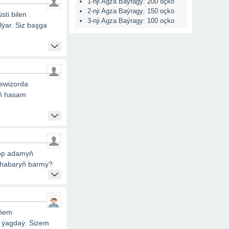
1-nji Agza Baýragy: 200 oçko
2-nji Agza Baýragy: 150 oçko
ti bilen
3-nji Agza Baýragy: 100 oçko
ýar. Siz başga
lewizorda
iň hasam
köp adamyň
e habaryň barmy?
iňem
i ýagdaý. Sizem