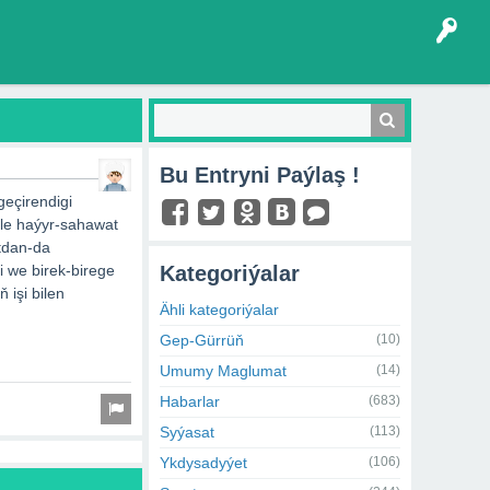
Bu Entryni Paýlaş !
geçirendigi
le haýyr-sahawat
atdan-da
i we birek-birege
Kategoriýalar
 işi bilen
Ähli kategoriýalar
Gep-Gürrüň
(10)
Umumy Maglumat
(14)
Habarlar
(683)
Syýasat
(113)
Ykdysadyýet
(106)