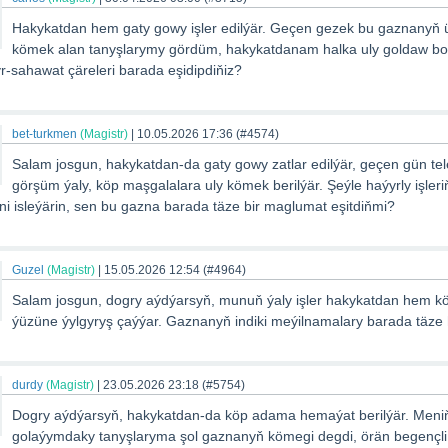
Hakykatdan hem gaty gowy işler edilýär. Geçen gezek bu gaznanyň üs
kömek alan tanyşlarymy gördüm, hakykatdanam halka uly goldaw bol
yr-sahawat çäreleri barada eşidipdiňiz?
bet-turkmen
(Magistr)
|
10.05.2026 17:36
(#4574)
Salam josgun, hakykatdan-da gaty gowy zatlar edilýär, geçen gün te
görşüm ýaly, köp maşgalalara uly kömek berilýär. Şeýle haýyrly işler
i isleýärin, sen bu gazna barada täze bir maglumat eşitdiňmi?
Guzel
(Magistr)
|
15.05.2026 12:54
(#4964)
Salam josgun, dogry aýdýarsyň, munuň ýaly işler hakykatdan hem 
ýüzüne ýylgyryş çaýýar. Gaznanyň indiki meýilnamalary barada täz
durdy
(Magistr)
|
23.05.2026 23:18
(#5754)
Dogry aýdýarsyň, hakykatdan-da köp adama hemaýat berilýär. Men
golaýymdaky tanyşlaryma şol gaznanyň kömegi degdi, örän begençl