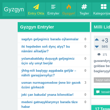
Gyzgyn
Entry Okla
Entryler
Gyzgyn!
Tegler
Kategoriýa
Gyzgyn Entryler
Milli Li
+3
sagdyn geljegimiz barada oýlanmalar
0
ses
iki hepdeden soň dynç alyş? bu
0
nämäni aňladýar?
171
yslamabatdaky duşuşyk geljegimiz
0
guwandyryj
üçin uly umyt berýär
goldaw ber
ýhhg-niň başlygy aşgabada gelýär –
0
baglanyşyk
nähili garaşýarsyňyz?
hayyr-sah
usman nurmagomedow ýene bir gezek
3
özüni görkezdi
teswir
jeki çan bakuda! ynana bilenoklar!
0
medeni gatnaşyklarymyz barada täze
0
habar
17 Tesw