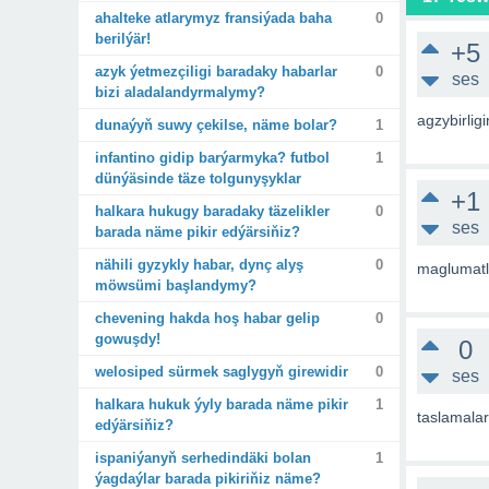
ahalteke atlarymyz fransiýada baha
0
berilýär!
+5
azyk ýetmezçiligi baradaky habarlar
0
ses
bizi aladalandyrmalymy?
agzybirlig
dunaýyň suwy çekilse, näme bolar?
1
infantino gidip barýarmyka? futbol
1
dünýäsinde täze tolgunyşyklar
+1
halkara hukugy baradaky täzelikler
0
ses
barada näme pikir edýärsiňiz?
nähili gyzykly habar, dynç alyş
0
maglumatl
möwsümi başlandymy?
chevening hakda hoş habar gelip
0
gowuşdy!
0
welosiped sürmek saglygyň girewidir
0
ses
halkara hukuk ýyly barada näme pikir
1
taslamalar
edýärsiňiz?
ispaniýanyň serhedindäki bolan
1
ýagdaýlar barada pikiriňiz näme?