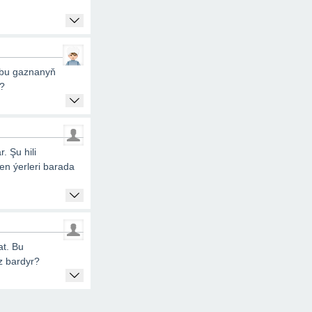
 bu gaznanyň
y?
 Şu hili
en ýerleri barada
t. Bu
iz bardyr?