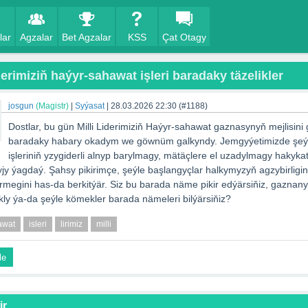
lar
Agzalar
Bet Agzalar
KSS
Çat Otagy
derimiziň haýyr-sahawat işleri baradaky täzelikler
josgun
(Magistr)
|
Syýasat
|
28.03.2026 22:30
(#1188)
Dostlar, bu gün Milli Liderimiziň Haýyr-sahawat gaznasynyň mejlisini 
baradaky habary okadym we göwnüm galkyndy. Jemgyýetimizde şeý
işleriniň yzygiderli alnyp barylmagy, mätäçlere el uzadylmagy hakyk
y ýagdaý. Şahsy pikirimçe, şeýle başlangyçlar halkymyzyň agzybirligin
megini has-da berkitýär. Siz bu barada näme pikir edýärsiňiz, gaznanyň
ly ýa-da şeýle kömekler barada nämeleri bilýärsiňiz?
awat
isleri
lirimiz
milli
le
ir