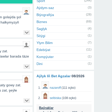
Sport
(244)
Aýdym-saz
(3)
Biýografiýa
(28)
m golaýda şol
Biznes
(69)
 halkymyzyň
Saglyk
(4)
Söýgi
(1)
Ylym Bilim
(7)
Edebiýat
(11)
 zat.
dawlar barada täze
Kompýuter
(1)
Dini
(1)
Aýlyk Iň Bet Agzalar
08/2026
aty gowy zat.
nazaroff
(111 oçko)
 zat, şeýle
selbiska
(108 oçko)
Baýraklar