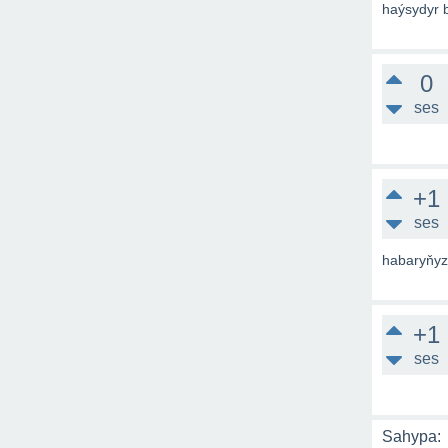
haýsydyr b
0
ses
+1
ses
habaryňy
+1
ses
Sahypa: