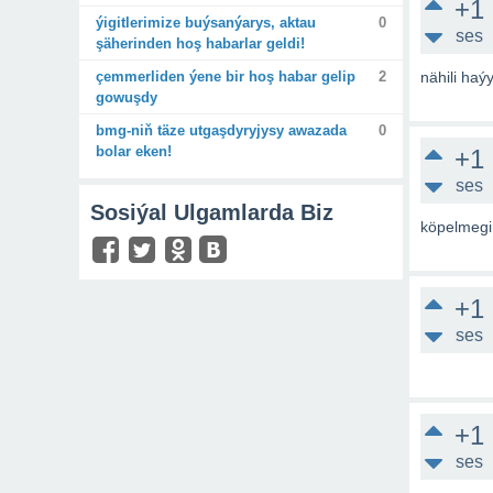
+1
ýigitlerimize buýsanýarys, aktau
0
ses
şäherinden hoş habarlar geldi!
çemmerliden ýene bir hoş habar gelip
2
nähili haý
gowuşdy
bmg-niň täze utgaşdyryjysy awazada
0
bolar eken!
+1
ses
Sosiýal Ulgamlarda Biz
köpelmegin
+1
ses
+1
ses