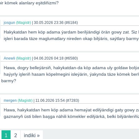
ir kömek alanlary eşitdiňizmi?
josgun
(Magistr)
|
30.05.2026 23:36
(#6184)
Hakykatdan hem köp adama ýardam berilýändigi örän gowy zat. Siz
işleri barada täze maglumatlary nireden okap bilýäris, saýtlary barm
Anewli
(Magistr)
|
04.06.2026 04:18
(#6580)
Hawa, dogry belleýärsiň, hakykatdan-da köp adama uly goldaw bolýar.
haýyrly işleriň hasam köpelmegini isleýärin, ýakynda täze kömek berl
z barmy?
mergen
(Magistr)
|
11.06.2026 15:54
(#7283)
Hawa, hakykatdan hem köp adama hemaýat edilýändigi gaty gowy za
gaznanyň üsti bilen başga nähili kömekler edilýärkä, belki bilýänleriň
1
2
indiki »