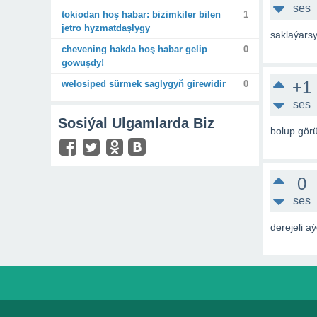
ses
tokiodan hoş habar: bizimkiler bilen
1
jetro hyzmatdaşlygy
saklaýars
chevening hakda hoş habar gelip
0
gowuşdy!
+1
welosiped sürmek saglygyň girewidir
0
ses
Sosiýal Ulgamlarda Biz
bolup gör
0
ses
derejeli 