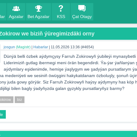
lar
Agzalar
Bet Agzalar
KSS
Çat Otagy
Zokirow we biziň ýüregimizdäki orny
josgun
(Magistr)
|
Habarlar
|
11.05.2026 13:36
(#4654)
Dünýä belli özbek aýdymçysy Farruh Zokirowyň ýubileýi mynasybetli M
Liderimiziň gutlag ibermegi meni örän begendirdi. Ýa-ýar ýaňlanýan 
aýdymlary eşidenimde, hemişe ýaşlygym we şadyýan pursatlarym ý
a medeniýeti we sesiniň öwüşgini hakykatdanam özboluşly, şonuň üçin
ony juda gowy görýär. Siz Farruh Zokirowyň haýsy aýdymyny has köp 
ijiligi bilen bagly ýadyňyzda galan gyzykly pursatlaryňyz barmy?
okirow
biz
le
r