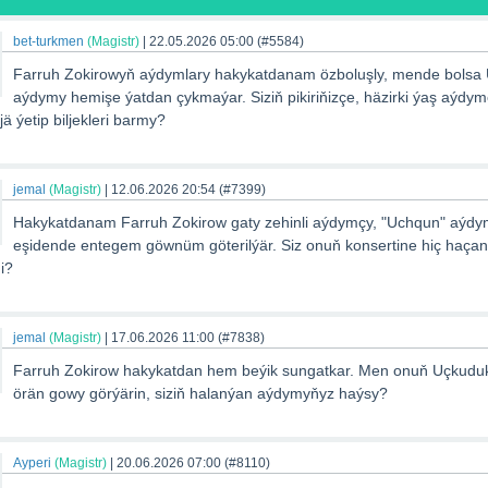
bet-turkmen
(Magistr)
|
22.05.2026 05:00
(#5584)
Farruh Zokirowyň aýdymlary hakykatdanam özboluşly, mende bolsa
aýdymy hemişe ýatdan çykmaýar. Siziň pikiriňizçe, häzirki ýaş aýdy
jä ýetip biljekleri barmy?
jemal
(Magistr)
|
12.06.2026 20:54
(#7399)
Hakykatdanam Farruh Zokirow gaty zehinli aýdymçy, "Uchqun" aýd
eşidende entegem göwnüm göterilýär. Siz onuň konsertine hiç haça
i?
jemal
(Magistr)
|
17.06.2026 11:00
(#7838)
Farruh Zokirow hakykatdan hem beýik sungatkar. Men onuň Uçkud
örän gowy görýärin, siziň halanýan aýdymyňyz haýsy?
Ayperi
(Magistr)
|
20.06.2026 07:00
(#8110)