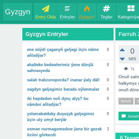
Gyzgyn
Entry Okla
Entryler
Gyzgyn!
Tegler
Kategoriýa
Gyzgyn Entryler
Farruh 
0
ene süýdi çaganyň geljegi üçin näme
0
aňladýar?
ses
ahalteke bedewlerimiz ýene dünýä
0
71
sahnasynda
Onuň sahn
salah trabzonsporda? inanar ýaly däl!
0
halkymyz 
sagdyn geljegimiz barada oýlanmalar
0
onuň döred
iki hepdeden soň dynç alyş? bu
0
farruh
z
nämäni aňladýar?
yslamabatdaky duşuşyk geljegimiz
0
teswir
üçin uly umyt berýär
usman nurmagomedow ýene bir gezek
3
özüni görkezdi
6 Teswi