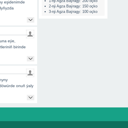
1-nji Agza Baýragy: 200 oçko
ny eşidenimde
2-nji Agza Baýragy: 150 oçko
adyňyzda
3-nji Agza Baýragy: 100 oçko
una eýe,
eriniň birinde
myny
i döwürde onuň ýaly