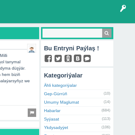
Bu Entryni Paýlaş !
illi
şol tanymal
adyma düşýär.
 hem biziň
Kategoriýalar
halaýarsyňyz we
Ähli kategoriýalar
Gep-Gürrüň
(10)
Umumy Maglumat
(14)
Habarlar
(684)
Syýasat
(113)
Ykdysadyýet
(106)