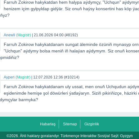
Farruh Zokirow hakykatdan hem halypa aýdymçy, "Uchqun" aýdymy
henizem içim gylpyldap gidýär. Siz onuň haýsy konsertini has köp ý
yňyz?
Anewli
(Magistr)
|
21.06.2026 04:00
(#8192)
Farruh Zokirow hakykatdanam sungat äleminde özüniň mynasyp orn
"Uchqun" aýdymy bolsa meniň iň halaýan aýdymym. Siz onuň konsertl
üpmidiňiz?
Ayperi
(Magistr)
|
12.07.2026 12:36
(#10214)
Farruh Zokirow hakykatdanam uly ussat, men onuň Uchqudun aýdy
eşidenimde hemişe şol döwürleri ýatlaýaryn. Siziň pikiriňizçe, häzirk
aýdymçylar barmyka?
Habarlaş
Sitemap
Gizginlik
©2026. Ähli haklary goralandyr. Türkmençe Interaktiw Sosiýal Saýt:
Gyzgyn