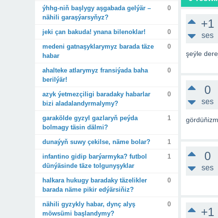
ýhhg-niň başlygy aşgabada gelýär –
0
nähili garaşýarsyňyz?
+1
jeki çan bakuda! ynana bilenoklar!
0
ses
medeni gatnaşyklarymyz barada täze
0
şeýle dere
habar
ahalteke atlarymyz fransiýada baha
0
berilýär!
0
azyk ýetmezçiligi baradaky habarlar
0
ses
bizi aladalandyrmalymy?
garakölde gyzyl gazlaryň peýda
1
gördüňizm
bolmagy täsin dälmi?
dunaýyň suwy çekilse, näme bolar?
1
0
infantino gidip barýarmyka? futbol
1
dünýäsinde täze tolgunyşyklar
ses
halkara hukugy baradaky täzelikler
0
barada näme pikir edýärsiňiz?
nähili gyzykly habar, dynç alyş
0
+1
möwsümi başlandymy?