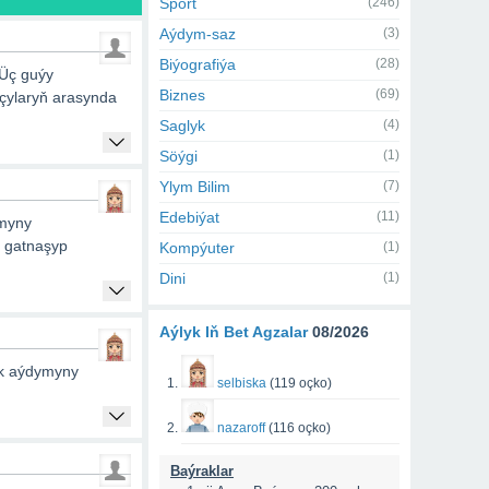
Sport
(246)
Aýdym-saz
(3)
Biýografiýa
(28)
 Üç guýy
Biznes
(69)
mçylaryň arasynda
Saglyk
(4)
Söýgi
(1)
Ylym Bilim
(7)
Edebiýat
(11)
ymyny
n gatnaşyp
Kompýuter
(1)
Dini
(1)
Aýlyk Iň Bet Agzalar
08/2026
uk aýdymyny
selbiska
(119 oçko)
nazaroff
(116 oçko)
Baýraklar