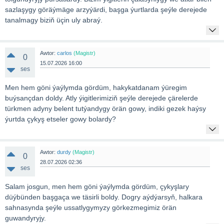
sazlaşygy göräýmäge arzyýärdi, başga ýurtlarda şeýle derejede
tanalmagy biziň üçin uly abraý.
Awtor:
carlos
(Magistr)
0
15.07.2026 16:00
ses
Men hem göni ýaýlymda gördüm, hakykatdanam ýüregim
buýsançdan doldy. Atly ýigitlerimiziň şeýle derejede çärelerde
türkmen adyny belent tutýandygy örän gowy, indiki gezek haýsy
ýurtda çykyş etseler gowy bolardy?
Awtor:
durdy
(Magistr)
0
28.07.2026 02:36
ses
Salam josgun, men hem göni ýaýlymda gördüm, çykyşlary
düýbünden başgaça we täsirli boldy. Dogry aýdýarsyň, halkara
sahnasynda şeýle ussatlygymyzy görkezmegimiz örän
guwandyryjy.