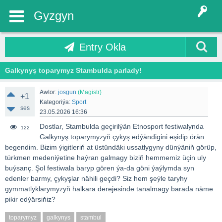
Gyzgyn
Entry Okla
Galkynyş toparymyz Stambulda parlady!
Awtor:
josgun
(Magistr)
+1
Kategoriýa:
Sport
ses
23.05.2026 16:36
Dostlar, Stambulda geçirilýän Etnosport festiwalynda
122
Galkynyş toparymyzyň çykyş edýändigini eşidip örän
begendim. Bizim ýigitleriň at üstündäki ussatlygyny dünýäniň görüp,
türkmen medeniýetine haýran galmagy biziň hemmemiz üçin uly
buýsanç. Şol festiwala baryp gören ýa-da göni ýaýlymda syn
edenler barmy, çykyşlar nähili geçdi? Siz hem şeýle taryhy
gymmatlyklarymyzyň halkara derejesinde tanalmagy barada näme
pikir edýärsiňiz?
toparymyz
galkynys
stambul