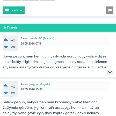
teswirle
9 Teswir
Awtor:
merdan96
(Magistr)
+1
24.05.2026 07:54
ses
Hawa josgun, men hem göni ýaýlymda gördüm, çykyşlary diýseň
täsirli boldy. Ýigitlerimize göz degmesin, hakykatdanam türkmen
atlysynyň ussatlygyny dünýä görkez ýene bir gezek subut etdiler.
Awtor:
josgun
(Magistr)
+1
29.05.2026 13:36
ses
Salam josgun, hakykatdan hem buýsançly waka! Men göni
ýaýlymda gördüm, ýigitlerimiziň ussatlygy hemmäni haýran
galdyrdy, ýene şeýle çykyşlary köpräk görsek gowy bolardy.