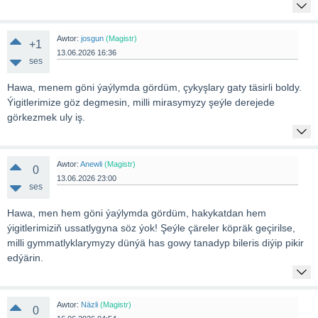
Awtor:
josgun
(Magistr)
+1
13.06.2026 16:36
ses
Hawa, menem göni ýaýlymda gördüm, çykyşlary gaty täsirli boldy.
Ýigitlerimize göz degmesin, milli mirasymyzy şeýle derejede
görkezmek uly iş.
Awtor:
Anewli
(Magistr)
0
13.06.2026 23:00
ses
Hawa, men hem göni ýaýlymda gördüm, hakykatdan hem
ýigitlerimiziň ussatlygyna söz ýok! Şeýle çäreler köpräk geçirilse,
milli gymmatlyklarymyzy dünýä has gowy tanadyp bileris diýip pikir
edýärin.
Awtor:
Näzli
(Magistr)
0