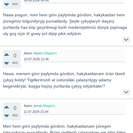
16.06.2026 04:54
ses
Hawa josgun, men hem göni ýaýlymda gördüm, hakykatdan hem
ýüregimiz tolgundyryjy pursatlardy. Şeýle çykyşlaryň daşary
ýurtlarda has köp geçirilmegi biziň medeniýetimizi dünýä ýaýmaga
uly goş üçin iň gowy ýol diýip pikir edýärin.
Awtor:
Ayperi
(Magistr)
0
10.07.2026 12:36
ses
Hawa, menem göni ýaýlymda gördüm, hakykatdanam örän täsirli
çykyş boldy! Ýigitlerimiziň at üstündäki çalasynlygy adamy
begenidirýär, başga haýsy ýurtlarda çykyş edýärkäler?
Awtor:
jemal
(Magistr)
0
11.07.2026 21:54
ses
Men hem göni ýaýlymda gördüm, hakykatdanam ýüregim
tolgundyryjy pursatlardy. Bizim ýigitleriň çalasynlygy we atlar bilen