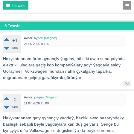
teswirle
5 Teswir
Awtor:
Ayperi
(Magistr)
+1
21.06.2026 03:36
ses
Hakykatdanam örän gynançly ýagdaý, häzirki awto senagatynda
elektrikli ulaglara geçiş köp kompaniýalary agyr ýagdaýa saldy.
Göräýmeli, Volkswagen mundan nähili çykalgany taparka,
dogrudanam geljegi garaňkyrak görünýär.
Awtor:
josgun
(Magistr)
0
11.07.2026 15:00
ses
Hakykatdanam gaty gynançly ýagdaý, häzirki awto bazaryndaky
bäsleşik sebäpli beýle ýagdaýlara kän duş gelýäris. Sençe bu
kynçylyk diňe Volkswagen-e degişlimi ýa-da beýleki nemes