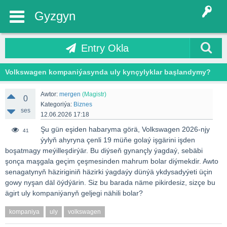
Gyzgyn
Entry Okla
Volkswagen kompaniýasynda uly kynçylyklar başlandymy?
Awtor:
mergen
(Magistr)
0
Kategoriýa:
Biznes
ses
12.06.2026 17:18
Şu gün eşiden habaryma görä, Volkswagen 2026-njy
41
ýylyň ahyryna çenli 19 müňe golaý işgärini işden
boşatmagy meýilleşdirýär. Bu diýseň gynançly ýagdaý, sebäbi
şonça maşgala geçim çeşmesinden mahrum bolar diýmekdir. Awto
senagatynyň häziriginiň häzirki ýagdaýy dünýä ykdysadyýeti üçin
gowy nyşan däl öýdýärin. Siz bu barada näme pikirdesiz, sizçe bu
ägirt uly kompaniýanyň geljegi nähili bolar?
kompaniya
uly
volkswagen