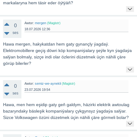
markalaryna hem täsir eder öýtýäň?
Awtor:
mergen
(Magistr)
0
18.07.2026 12:36
ses
Hawa mergen, hakykatdan hem gaty gynançly ýagdaý.
Elektromobillere geçiş döwri köp kompaniýalary şeýle kyn ýagdaýa
salýan bolmaly, sizçe indi olar özlerini düzetmek üçin nähili çäre
görüp bilerler?
Awtor:
semiz-we-aynekli
(Magistr)
0
23.07.2026 19:54
ses
Hawa, men hem eşidip gaty geň galdym, häzirki elektrik awtoulag
bazaryndaky bäsleşik kompaniýalary çykgynsyz ýagdaýa salýar.
Sizce Volkswagen özüni düzetmek üçin nähili çäre görmeli bolar?