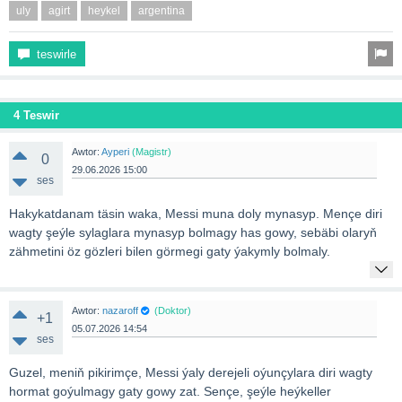
uly
agirt
heykel
argentina
teswirle
4 Teswir
Awtor:
Ayperi
(Magistr)
0
29.06.2026 15:00
ses
Hakykatdanam täsin waka, Messi muna doly mynasyp. Меnçe diri
wagty şeýle sylaglara mynasyp bolmagy has gowy, sebäbi olaryň
zähmetini öz gözleri bilen görmegi gaty ýakymly bolmaly.
Awtor:
nazaroff
(Doktor)
+1
05.07.2026 14:54
ses
Guzel, meniň pikirimçe, Messi ýaly derejeli oýunçylara diri wagty
hormat goýulmagy gaty gowy zat. Sençe, şeýle heýkeller