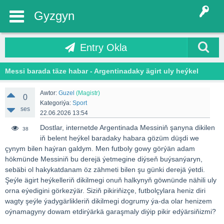
Gyzgyn
Entry Okla
Messi barada täze habar - Argentinadaky ägirt uly heýkel
Awtor:
Guzel
(Magistr)
0
Kategoriýa:
Sport
ses
22.06.2026 13:54
Dostlar, internetde Argentinada Messiniň şanyna dikilen
38
iň belent heýkel baradaky habara gözüm düşdi we
çynym bilen haýran galdym. Men futboly gowy görýän adam
hökmünde Messiniň bu derejä ýetmegine diýseň buýsanýaryn,
sebäbi ol hakykatdanam öz zähmeti bilen şu günki derejä ýetdi.
Şeýle ägirt heýkelleriň dikilmegi onuň halkynyň göwnünde nähili uly
orna eýedigini görkezýär. Siziň pikiriňizçe, futbolçylara heniz diri
wagty şeýle ýadygärlikleriň dikilmegi dogrumy ýa-da olar henizem
oýnamagyny dowam etdirýärkä garaşmaly diýip pikir edýärsiňizmi?