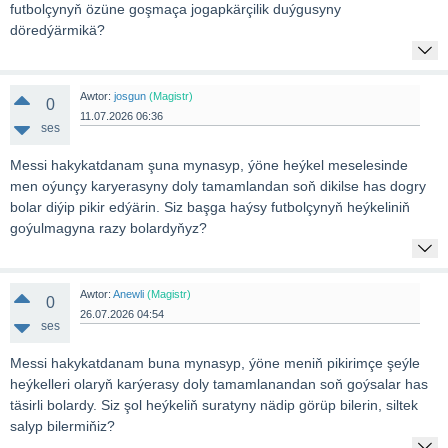
futbolçynyň özüne goşmaça jogapkärçilik duýgusyny
döredýärmikä?
Awtor:
josgun
(Magistr)
0
11.07.2026 06:36
ses
Messi hakykatdanam şuna mynasyp, ýöne heýkel meselesinde
men oýunçy karyerasyny doly tamamlandan soň dikilse has dogry
bolar diýip pikir edýärin. Siz başga haýsy futbolçynyň heýkeliniň
goýulmagyna razy bolardyňyz?
Awtor:
Anewli
(Magistr)
0
26.07.2026 04:54
ses
Messi hakykatdanam buna mynasyp, ýöne meniň pikirimçe şeýle
heýkelleri olaryň karýerasy doly tamamlanandan soň goýsalar has
täsirli bolardy. Siz şol heýkeliň suratyny nädip görüp bilerin, siltek
salyp bilermiňiz?