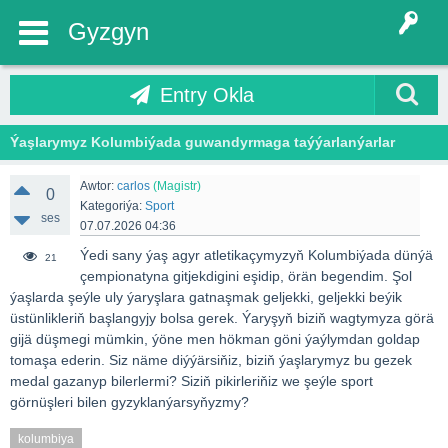
Gyzgyn
Entry Okla
Ýaşlarymyz Kolumbiýada guwandyrmaga taýýarlanýarlar
Awtor:
carlos
(Magistr)
0
Kategoriýa:
Sport
ses
07.07.2026 04:36
Ýedi sany ýaş agyr atletikaçymyzyň Kolumbiýada dünýä
21
çempionatyna gitjekdigini eşidip, örän begendim. Şol
ýaşlarda şeýle uly ýaryşlara gatnaşmak geljekki, geljekki beýik
üstünlikleriň başlangyjy bolsa gerek. Ýaryşyň biziň wagtymyza görä
gijä düşmegi mümkin, ýöne men hökman göni ýaýlymdan goldap
tomaşa ederin. Siz näme diýýärsiňiz, biziň ýaşlarymyz bu gezek
medal gazanyp bilerlermi? Siziň pikirleriňiz we şeýle sport
görnüşleri bilen gyzyklanýarsyňyzmy?
kolumbiya