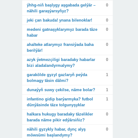
ýhhg-niň başlygy aşgabada gelýär –
0
nähili garaşýarsyňyz?
jeki çan bakuda! ynana bilenoklar!
0
medeni gatnaşyklarymyz barada täze
0
habar
ahalteke atlarymyz fransiýada baha
0
berilýär!
azyk ýetmezçiligi baradaky habarlar
0
bizi aladalandyrmalymy?
garakölde gyzyl gazlaryň peýda
1
bolmagy täsin dälmi?
dunaýyň suwy çekilse, näme bolar?
1
infantino gidip barýarmyka? futbol
1
dünýäsinde täze tolgunyşyklar
halkara hukugy baradaky täzelikler
0
barada näme pikir edýärsiňiz?
nähili gyzykly habar, dynç alyş
0
möwsümi başlandymy?