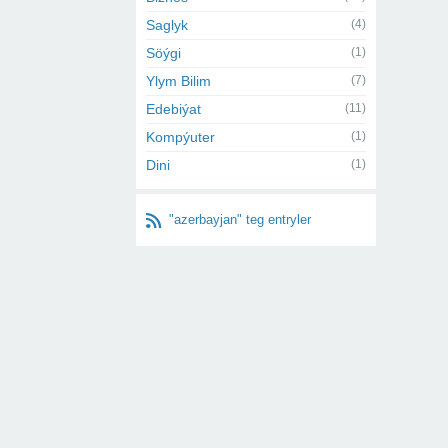
Saglyk
(4)
Söýgi
(1)
Ylym Bilim
(7)
Edebiýat
(11)
Kompýuter
(1)
Dini
(1)
"azerbayjan" teg entryler