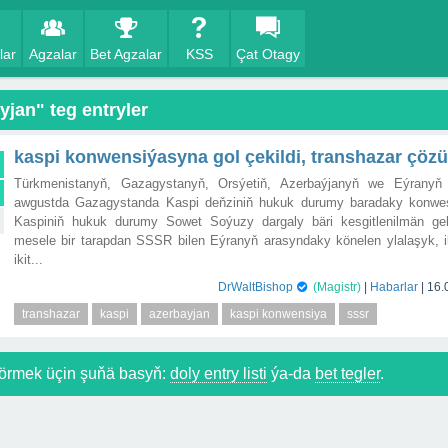
lar
Agzalar
Bet Agzalar
KSS
Çat Otagy
yjan" teg entryler
kaspi konwensiýasyna gol çekildi, transhazar çöz
Türkmenistanyň, Gazagystanyň, Orsýetiň, Azerbaýjanyň we Eýranyň pr
awgustda Gazagystanda Kaspi deňziniň hukuk durumy baradaky konwesn
Kaspiniň hukuk durumy Sowet Soýuzy dargaly bäri kesgitlenilmän gelý
mesele bir tarapdan SSSR bilen Eýranyň arasyndaky könelen ylalaşyk, ik
ikit...
DrWaltBishop
(Magistr)
|
Habarlar
|
16.
transhazar
kaspi
azerbayjan
kaspi konwensiya
sssr
örmek üçin şuňä basyň:
doly entry listi
ýa-da
bet tegler
.