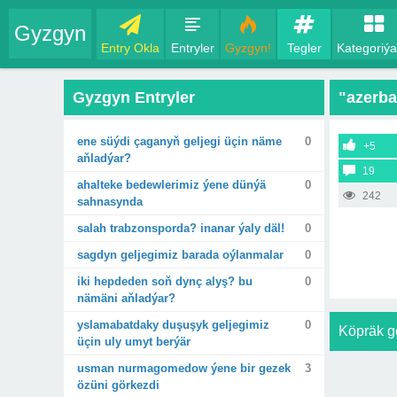
Gyzgyn
Entry Okla
Entryler
Gyzgyn!
Tegler
Kategoriýa
Gyzgyn Entryler
"azerba
ene süýdi çaganyň geljegi üçin näme
0
+5
aňladýar?
19
ahalteke bedewlerimiz ýene dünýä
0
242
sahnasynda
salah trabzonsporda? inanar ýaly däl!
0
sagdyn geljegimiz barada oýlanmalar
0
iki hepdeden soň dynç alyş? bu
0
nämäni aňladýar?
yslamabatdaky duşuşyk geljegimiz
0
Köpräk g
üçin uly umyt berýär
usman nurmagomedow ýene bir gezek
3
özüni görkezdi