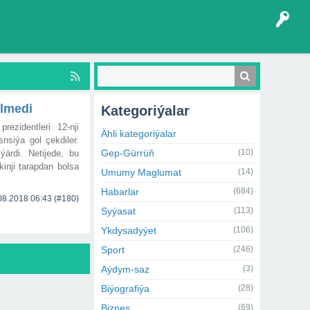
ülmedi
Kategoriýalar
ezidentleri 12-nji
Ähli kategoriýalar
siýa gol çekdiler.
Gep-Gürrüň
(10)
ärdi. Netijede, bu
inji tarapdan bolsa
Umumy Maglumat
(14)
Habarlar
(684)
08.2018 06:43
(#180)
Syýasat
(113)
Ykdysadyýet
(106)
Sport
(246)
Aýdym-saz
(3)
Biýografiýa
(28)
Biznes
(69)