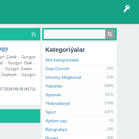
ogy
Kategoriýalar
yn Çörek - Gyzgyn
Ähli kategoriýalar
d - Gyzgyn Ojak -
Gep-Gürrüň
(10)
 - Gyzgyn Salam -
 Gepleşik - Gyzgyn
Umumy Maglumat
(14)
Habarlar
(685)
07.2018 09:29
(#171)
Syýasat
(113)
Ykdysadyýet
(106)
Sport
(247)
Aýdym-saz
(3)
Biýografiýa
(28)
Biznes
(69)