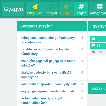
Gyzgyn
Entry Okla
Entryler
Gyzgyn!
Tegler
Kategoriýa
Gyzgyn Entryler
"gyzgyn
özbegistan kosmosda! goňşularymyz
0
+3
täze ädim ätdi
14
ronaldu we onuň gymmat bahaly
0
365
oýunjaklary
ene süýdi çaganyň geljegi üçin näme
0
aňladýar?
ahalteke bedewlerimiz ýene dünýä
0
sahnasynda
salah trabzonsporda? inanar ýaly däl!
0
Köpräk g
sagdyn geljegimiz barada oýlanmalar
0
iki hepdeden soň dynç alyş? bu
0
nämäni aňladýar?