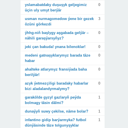
yslamabatdaky duşuşyk geljegimiz
0
üçin uly umyt berýär
usman nurmagomedow ýene bir gezek
3
özüni görkezdi
ýhhg-niň başlygy aşgabada gelýär –
0
nähili garaşýarsyňyz?
jeki çan bakuda! ynana bilenoklar!
0
medeni gatnaşyklarymyz barada täze
0
habar
ahalteke atlarymyz fransiýada baha
0
berilýär!
azyk ýetmezçiligi baradaky habarlar
0
bizi aladalandyrmalymy?
garakölde gyzyl gazlaryň peýda
1
bolmagy täsin dälmi?
dunaýyň suwy çekilse, näme bolar?
1
infantino gidip barýarmyka? futbol
1
dünýäsinde täze tolgunyşyklar