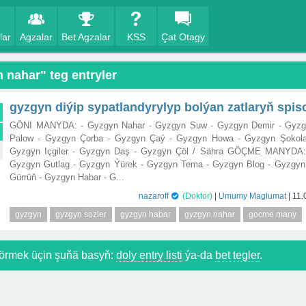
lar
Agzalar
Bet Agzalar
KSS
Çat Otagy
 nahar" teg entryler
gyzgyn diýip sypatlandyrylyp bolýan zatlaryň spis
GÖNI MANYDA: - Gyzgyn Nahar - Gyzgyn Suw - Gyzgyn Demir - Gyzg
Palow - Gyzgyn Çorba - Gyzgyn Çaý - Gyzgyn Howa - Gyzgyn Şokola
Gyzgyn Içgiler - Gyzgyn Daş - Gyzgyn Çöl / Sähra GÖÇME MANYDA:
Gyzgyn Gutlag - Gyzgyn Ýürek - Gyzgyn Tema - Gyzgyn Blog - Gyzgyn
Gürrüň - Gyzgyn Habar - G...
nazaroff
(Doktor)
|
Umumy Maglumat
|
11.
gyzgyn
gyzgyn sozler
gyzgyn habar
gyzgyn nahar
gocme many
örmek üçin şuňä basyň:
doly entry listi
ýa-da
bet tegler
.