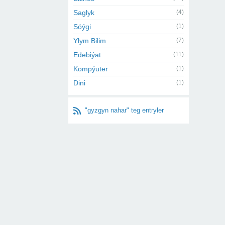
Saglyk
(4)
Söýgi
(1)
Ylym Bilim
(7)
Edebiýat
(11)
Kompýuter
(1)
Dini
(1)
"gyzgyn nahar" teg entryler