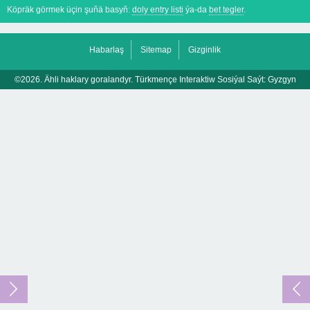
Köpräk görmek üçin şuňä basyň:
doly entry listi
ýa-da
bet tegler
.
Habarlaş
Sitemap
Gizginlik
©2026. Ähli haklary goralandyr. Türkmençe Interaktiw Sosiýal Saýt:
Gyzgyn