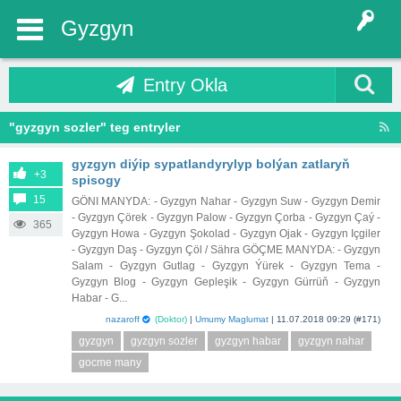
Gyzgyn
Entry Okla
"gyzgyn sozler" teg entryler
gyzgyn diýip sypatlandyrylyp bolýan zatlaryň
+3
spisogy
15
GÖNI MANYDA: - Gyzgyn Nahar - Gyzgyn Suw - Gyzgyn Demir
- Gyzgyn Çörek - Gyzgyn Palow - Gyzgyn Çorba - Gyzgyn Çaý -
365
Gyzgyn Howa - Gyzgyn Şokolad - Gyzgyn Ojak - Gyzgyn Içgiler
- Gyzgyn Daş - Gyzgyn Çöl / Sähra GÖÇME MANYDA: - Gyzgyn
Salam - Gyzgyn Gutlag - Gyzgyn Ýürek - Gyzgyn Tema -
Gyzgyn Blog - Gyzgyn Gepleşik - Gyzgyn Gürrüň - Gyzgyn
Habar - G...
nazaroff
(Doktor)
|
Umumy Maglumat
|
11.07.2018 09:29
(#171)
gyzgyn
gyzgyn sozler
gyzgyn habar
gyzgyn nahar
gocme many