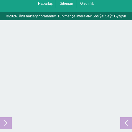
Habarlaş
Sitemap
Gizginlik
©2026. Ähli haklary goralandyr. Türkmençe Interaktiw Sosiýal Saýt:
Gyzgyn