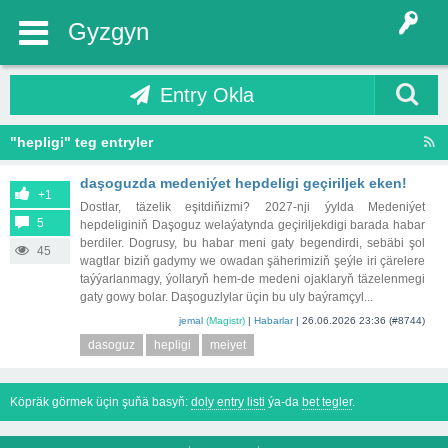
Gyzgyn
Entry Okla
"hepligi" teg entryler
daşoguzda medeniýet hepdeligi geçiriljek eken!
+1
Dostlar, täzelik eşitdiňizmi? 2027-nji ýylda Medeniýet
5
hepdeliginiň Daşoguz welaýatynda geçiriljekdigi barada habar
berdiler. Dogrusy, bu habar meni gaty begendirdi, sebäbi şol
45
wagtlar biziň gadymy we owadan şäherimiziň şeýle iri çärelere
taýýarlanmagy, ýollaryň hem-de medeni ojaklaryň täzelenmegi
gaty gowy bolar. Daşoguzlylar üçin bu uly baýramçyl...
jemal
(Magistr)
|
Habarlar
|
26.06.2026 23:36
(#8744)
dasoguz
hepligi
meiyet
Köpräk görmek üçin şuňä basyň:
doly entry listi
ýa-da
bet tegler
.