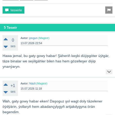
teswirle
5 Teswir
Awtor:
josgun
(Magistr)
0
13.07.2026 22:54
ses
Hawa jemal, bu gaty gowy habar! Şäheriň keşbi düýpgöter üýtgär,
täze binalar we seýilgähler bilen has hem gözelleşer diýip
ynanýaryn.
Awtor:
Näzli
(Magistr)
+1
15.07.2026 11:18
ses
Wah, gaty gowy habar eken! Daşoguz şol wagt doly täzelener
öýdýärin, ýollaryň hem abadançylygyň artjakdygyna örän
begendim.