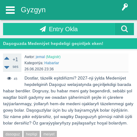
Gyzgyn
Entry Okla
Daşoguzda Medeniýet hepdeligi geçiriljek eken!
Awtor:
jemal
(Magistr)
+1
Kategoriýa:
Habarlar
ses
26.06.2026 23:36
Dostlar, täzelik eşitdiňizmi? 2027-nji ýylda Medeniýet
45
hepdeliginiň Daşoguz welaýatynda geçiriljekdigi barada
habar berdiler. Dogrusy, bu habar meni gaty begendirdi, sebäbi şol
wagtlar biziň gadymy we owadan şäherimiziň şeýle iri çärelere
taýýarlanmagy, ýollaryň hem-de medeni ojaklaryň täzelenmegi gaty
gowy bolar. Daşoguzlylar üçin bu uly baýramçylyk bolar öýdýärin.
Siz näme pikir edýärsiňiz, şol wagtky Daşoguzyň görnüşi nähili üýili
bolar dersiňiz? Öz garaýyşlaryňyzy paýlaşsaňyz hoşal bolardym.
dasoguz
hepligi
meiyet