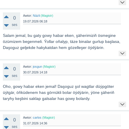
Awtor:
Näzli
(Magistr)
0
19.07.2026 06:18
ses
Salam jemal, bu gaty gowy habar eken, şäherimiziň ösmegine
özümizem begenmeli. Ýollar oňalyp, täze binalar gurlup başlasa,
Daşoguz geljekde hakykatdan hem gözelleşer öýdýärin.
Awtor:
josgun
(Magistr)
0
30.07.2026 14:18
ses
Oho, gowy habar eken jemal! Daşoguz şol wagtlar düýpgöter
üýtgär, öňküdenem has görnükli bolar öýdýärin, ýöne şäheriň
taryhy keşbini saklap galsalar has gowy bolardy.
Awtor:
carlos
(Magistr)
0
31.07.2026 14:36
ses