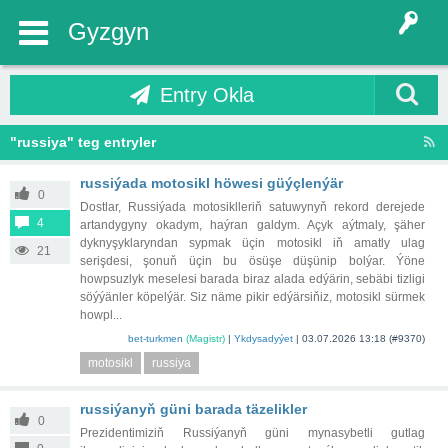
Gyzgyn
Entry Okla
"russiya" teg entryler
russiýada motosikl höwesi güýçlenýär
0
Dostlar, Russiýada motosiklleriň satuwynyň rekord derejede
4
artandygyny okadym, haýran galdym. Açyk aýtmaly, şäher
dyknyşyklaryndan sypmak üçin motosikl iň amatly ulag
21
serişdesi, şonuň üçin bu ösüşe düşünip bolýar. Ýöne
howpsuzlyk meselesi barada biraz alada edýärin, sebäbi tizligi
söýýänler köpelýär. Siz näme pikir edýärsiňiz, motosikl sürmek
howpl...
bet-turkmen
(Magistr)
|
Ykdysadyýet
|
03.07.2026 13:18
(#9370)
motosikl
russiya
russiýanyň güni barada täzelikler
0
Prezidentimiziň Russiýanyň güni mynasybetli gutlag