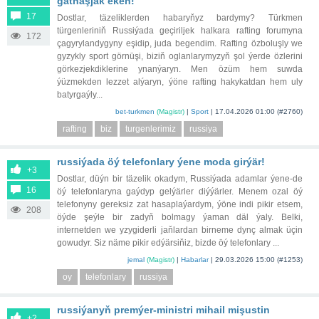
gatnaşjak eken!
17
Dostlar, täzeliklerden habaryňyz bardymy? Türkmen
türgenleriniň Russiýada geçiriljek halkara rafting forumyna
172
çagyrylandygyny eşidip, juda begendim. Rafting özboluşly we
gyzykly sport görnüşi, biziň oglanlarymyzyň şol ýerde özlerini
görkezjekdiklerine ynanýaryn. Men özüm hem suwda
ýüzmekden lezzet alýaryn, ýöne rafting hakykatdan hem uly
batyrgaýly...
bet-turkmen
(Magistr)
|
Sport
|
17.04.2026 01:00
(#2760)
rafting
biz
turgenlerimiz
russiya
russiýada öý telefonlary ýene moda girýär!
+3
Dostlar, düýn bir täzelik okadym, Russiýada adamlar ýene-de
16
öý telefonlaryna gaýdyp gelýärler diýýärler. Menem ozal öý
telefonyny gereksiz zat hasaplaýardym, ýöne indi pikir etsem,
208
öýde şeýle bir zadyň bolmagy ýaman däl ýaly. Belki,
internetden we yzygiderli jaňlardan birneme dynç almak üçin
gowudyr. Siz näme pikir edýärsiňiz, bizde öý telefonlary ...
jemal
(Magistr)
|
Habarlar
|
29.03.2026 15:00
(#1253)
oy
telefonlary
russiya
russiýanyň premýer-ministri mihail mişustin
+2