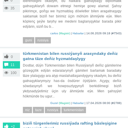
0
iberendigini okadym, bu halkara gatnaýbaşy diplomatik
gatnaşyklaryň dowam etmegi hemişe gowy alamat. Şahsy
35
pikirimçe, goňşy we hyzmatdaş döwletler bilen aragatnaşygy
saklamak biziň her birimiz üçin möhüm ähmiýete eýe. Men
köplenç şeýle taryhy we medeni baglanyşyklar barada pikir
edýärin, siziň bu b...
carlos
(Magistr)
|
Habarlar
|
14.06.2026 09:18
(#7543)
guni
russiya
türkmenistan bilen russiýanyň arasyndaky deňiz
0
gatna täze deňiz hyzmatdaşlygy
11
Dostlar, düýn Türkmenistan bilen Russiýanyň deňiz gämilerine
gözegçilik edýän edaralarynyň gämileri barlamak baradaky
100
täze ylalaşygy ara alyp maslahatlaşandygyny okadym, bu deňiz
gatnaşyklarymyzy has-da ösdürer öýdýärin. Açygy, deňiz
söwdasynyň we howpsuzlygynyň berkidilmegi biziň
ykdysadyýetimiz üçin uly ähmiýete eýe. Men şahsyýet
hökmünde bu ugur...
Guzel
(Magistr)
|
Habarlar
|
17.04.2026 08:00
(#2788)
niz
taze
russiya
turkmenistan
biziň türgenlerimiz russiýada rafting bäsleşigine
+2