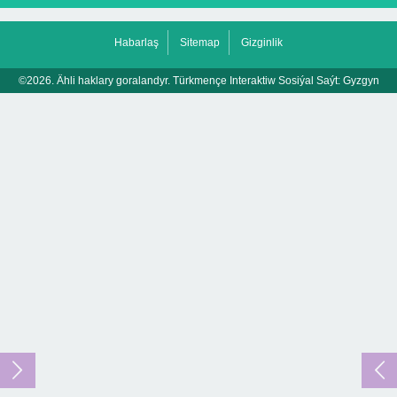
Habarlaş
Sitemap
Gizginlik
©2026. Ähli haklary goralandyr. Türkmençe Interaktiw Sosiýal Saýt:
Gyzgyn