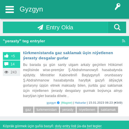
Gyzgyn
Entry Okla
"yerasty" teg entryler
türkmenistanda gaz saklamak üçin niýetlenen
+5
ýerasty desgalar gurlar
14
Bu barada şu gün sanly ulgam arkaly geçirilen Hökümet
mejlisinde wise-premýer Ş.Abdrahmanowyň hasabatynda
243
aýdyldy. Ministrler Kabinetiniň Başlygynyň orunbasary
Ş.Abdrahmanow hasabatynda harytlyk gazyň ätiýaçlyk
gorlaryny üpjün etmek maksady bilen, ýurtda gaz saklamak
üçin niýetlenen ýerasty desgalary gurmak boýunça alnyp
barylýan işler barada döwle...
gyzgyn
(Magistr)
|
Habarlar
|
15.01.2023 06:23
(#349)
gaz
turkmenistan
yerasty
niyetlenen
saklamak
Köpräk görmek üçin şuňä basyň:
doly entry listi
ýa-da
bet tegler
.